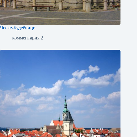
Ческе-Будеёвице
комментария 2