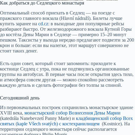
Как добраться до Седлецкого монастыря
Оптимальный способ приехать в Седлец — на поезде с
пражского главного вокзала (Hlavní nádraží). Билеты лучше
купить заранее на
cd.cz
: в выходные дни популярные рейсы
разбирают быстро. От железнодорожного вокзала Кутной Горы
до костёла Девы Марии в Седлеце — примерно 15–20 минут
пешком. Таксисты у выхода нередко предлагают подвезти за 200
крон и больше: если вы налегке, этот маршрут совершенно не
стоит таких денег.
Есть один совет, который стоит запомнить: приходите к
костнице Седлец с утра, пока не подтянулись организованные
группы на автобусах. В первые часы после открытия здесь тихо,
и атмосфера совсем другая — можно спокойно рассмотреть
каждую деталь и сделать фотографии без толпы за спиной.
Сегодняшний день
Из первоначальных построек сохранились монастырское здание
XVIII века,
монастырский собор Вознесения Девы Марии
(katedrála Nanebevzetí Panny Marie) и
кладбищенский собор Всех
святых (kaple Všech svatých) с костехранилищем
(Kostnice). На
территории седлецкого монастыря сейчас располагается
сигаретная фабрика Philip Morris.