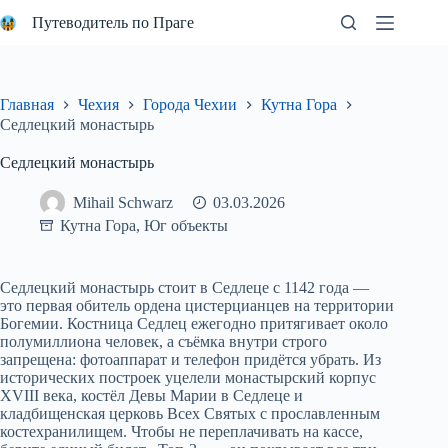
Перейти
Путеводитель по Праге
к
сути
Главная
Чехия
Города Чехии
Кутна Гора
Седлецкий монастырь
Седлецкий монастырь
Mihail Schwarz
03.03.2026
Кутна Гора
,
Юг объекты
Седлецкий монастырь стоит в Седлеце с 1142 года —
это первая обитель ордена цистерцианцев на территории
Богемии. Костница Седлец ежегодно притягивает около
полумиллиона человек, а съёмка внутри строго
запрещена: фотоаппарат и телефон придётся убрать. Из
исторических построек уцелели монастырский корпус
XVIII века, костёл Девы Марии в Седлеце и
кладбищенская церковь Всех Святых с прославленным
костехранилищем. Чтобы не переплачивать на кассе,