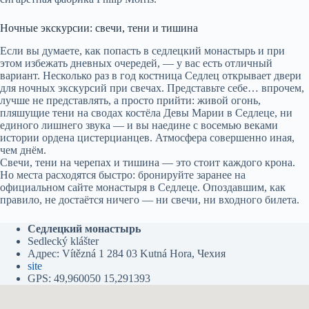
Ночные экскурсии: свечи, тени и тишина
Если вы думаете, как попасть в седлецкий монастырь и при
этом избежать дневных очередей, — у вас есть отличный
вариант. Несколько раз в год костница Седлец открывает двери
для ночных экскурсий при свечах. Представьте себе… впрочем,
лучше не представлять, а просто прийти: живой огонь,
пляшущие тени на сводах костёла Девы Марии в Седлеце, ни
единого лишнего звука — и вы наедине с восемью веками
истории ордена цистерцианцев. Атмосфера совершенно иная,
чем днём.
Свечи, тени на черепах и тишина — это стоит каждого крона.
Но места расходятся быстро: бронируйте заранее на
официальном сайте монастыря в Седлеце. Опоздавшим, как
правило, не достаётся ничего — ни свечи, ни входного билета.
Седлецкий монастырь
Sedlecký klášter
Адрес: Vítězná 1 284 03 Kutná Hora, Чехия
site
GPS: 49,960050 15,291393