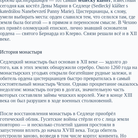
ордена цистерцианцев
— тот самый
sedlecký klášter
, известный
сегодня как костёл Девы Марии в Седлеце (Sedlecký klášter s
katedrálou Nanebevzetí Panny Marie). Цистерцианцы, к слову,
умели выбирать места: орден славился тем, что селился там, где
земля была богатой — в прямом и переносном смысле. В Чехию
их привёл оломоуцкий епископ, лично знавший основателя
ордена — святого Бернарда из Клерво. Связи решали всё и в XII
веке.
История монастыря
Седлецкий монастырь был основан в XII веке — задолго до
того, как в этих землях обнаружили серебро. Около 1260 года на
монастырских угодьях открыли богатейшие рудные залежи, и
обитель ордена цистерцианцев быстро превратилась в самый
состоятельный монастырь Чехии. Однако процветание оказалось
недолгим: монастырь погряз в долгах, значительную часть
которых составляли займы чешских королей. Уже в конце XIII
века он был разрушен в ходе военных столкновений.
После восстановления монастырь в Седлеце приобрёл
готический облик. Гуситские войны стёрли его с лица земли
повторно — и несколько столетий здания простояли в
запустении вплоть до начала XVIII века. Тогда обитель
отстроили заново, возведя в том числе корпус конвента. Но