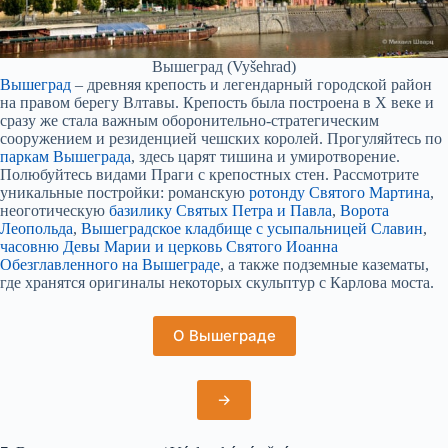
Вышеград (Vyšehrad)
Вышеград
– древняя крепость и легендарный городской район
на правом берегу Влтавы. Крепость была построена в Х веке и
сразу же стала важным оборонительно-стратегическим
сооружением и резиденцией чешских королей. Прогуляйтесь по
паркам Вышеграда
, здесь царят тишина и умиротворение.
Полюбуйтесь видами Праги с крепостных стен. Рассмотрите
уникальные постройки: романскую
ротонду Святого Мартина
,
неоготическую
базилику Святых Петра и Павла
,
Ворота
Леопольда
,
Вышеградское кладбище с усыпальницей Славин
,
часовню Девы Марии и церковь Святого Иоанна
Обезглавленного на Вышеграде
, а также подземные казематы,
где хранятся оригиналы некоторых скульптур с Карлова моста.
О Вышеграде
→