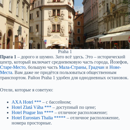
Praha 1
Прага 1
– дорого и шумно. Зато всё здесь. Это – исторический
центр, который включает средневековую часть города, Йозефов,
Старе-Место
, большую часть
Мала-Страны
,
Градчан
и
Нове-
Места
. Вам даже не придётся пользоваться общественным
транспортом. Район Praha 1 удобен для однодневных остановок.
Отели, которые я советую:
AXA Hotel ***
– с бассейном;
Hotel Zlatá Váha ***
– доступный по цене;
Hotel Prague Inn ****
– отличное расположение;
Hotel Eurostars Thalia *****
– отличное расположение,
номера просторные.