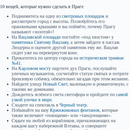
10 вещей, которые нужно сделать в Праге
Поднимитесь на одну из
смотровых площадок
и
рассмотрите город с высоты. Полюбуйтесь его
оранжевыми крышами и вы поймёте, почему Прагу
называют «золотой»!
На
Вацлавской площади
постойте «под хвостом» у
памятника Святому Вацлаву
, а затем зайдите в пассаж
Люцерна и оцените другой памятник ему же. Вацлав
сидит уже на перевернутом коне.
Прокатитесь по центру города на
историческом трамвае
№41
.
На
Карловом мосту
ощутите дух Праги, послушайте
уличных музыкантов, сосчитайте статуи святых и потрите
бронзовую собачку, обязательно загадав при этом желание.
Найдите улицу
Новый Свет
, маленькую и романтичную, с
такими же домиками.
Дождитесь зелёного света светофора и пройдите по
самой
узкой улочке в мире
.
Сходите на спектакль в
Черный театр
.
Побывайте на шоу
Кржижиковых фонтанов
, которые
также величают «поющими» или «танцующими».
Сядьте на любой из корабликов, причаливающих на
каждом шагу набережной Влтавы, и совершите