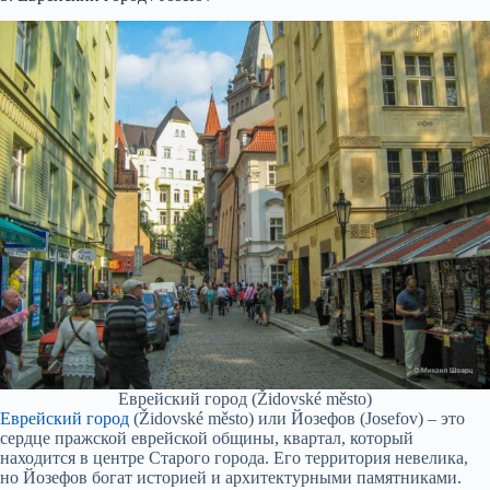
Еврейский город (Židovské město)
Еврейский город
(Židovské město) или Йозефов (Josefov) – это
сердце пражской еврейской общины, квартал, который
находится в центре Старого города. Его территория невелика,
но Йозефов богат историей и архитектурными памятниками.