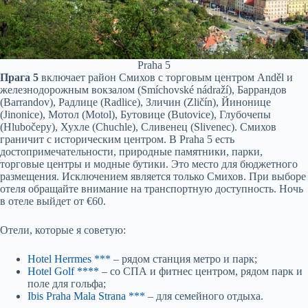
Praha 5
Прага 5
включает район Смихов с торговым центром Anděl и
железнодорожным вокзалом (Smíchovské nádraží), Баррандов
(Barrandov), Радлице (Radlice), Зличин (Zličín), Йинонице
(Jinonice), Мотол (Motol), Бутовице (Butovice), Глубочепы
(Hlubočepy), Хухле (Chuchle), Сливенец (Slivenec). Смихов
граничит с историческим центром. В Praha 5 есть
достопримечательности, природные памятники, парки,
торговые центры и модные бутики. Это место для бюджетного
размещения. Исключением является только Смихов. При выборе
отеля обращайте внимание на транспортную доступность. Ночь
в отеле выйдет от €60.
Отели, которые я советую:
Hotel Herrmes ***
– рядом станция метро и парк;
Hotel Golf ****
– со СПА и фитнес центром, рядом парк и
поле для гольфа;
Ibis Praha Mala Strana ***
– для семейного отдыха.