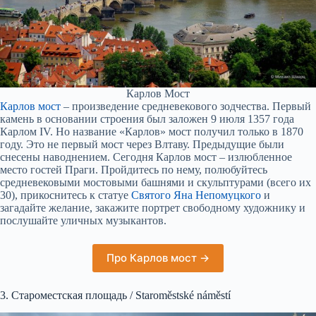
Карлов Мост
Карлов мост
– произведение средневекового зодчества. Первый
камень в основании строения был заложен 9 июля 1357 года
Карлом IV. Но название «Карлов» мост получил только в 1870
году. Это не первый мост через Влтаву. Предыдущие были
снесены наводнением. Сегодня Карлов мост – излюбленное
место гостей Праги. Пройдитесь по нему, полюбуйтесь
средневековыми мостовыми башнями и скульптурами (всего их
30), прикоснитесь к статуе
Святого Яна Непомуцкого
и
загадайте желание, закажите портрет свободному художнику и
послушайте уличных музыкантов.
Про Карлов мост →
3. Староместская площадь / Staroměstské náměstí