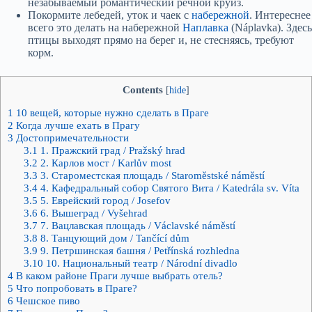
незабываемый романтический речной круиз.
Покормите лебедей, уток и чаек с
набережной
. Интереснее
всего это делать на набережной
Наплавка
(Náplavka). Здесь
птицы выходят прямо на берег и, не стесняясь, требуют
корм.
Contents
[
hide
]
1
10 вещей, которые нужно сделать в Праге
2
Когда лучше ехать в Прагу
3
Достопримечательности
3.1
1. Пражский град / Pražský hrad
3.2
2. Карлов мост / Karlův most
3.3
3. Староместская площадь / Staroměstské náměstí
3.4
4. Кафедральный собор Святого Вита / Katedrála sv. Víta
3.5
5. Еврейский город / Josefov
3.6
6. Вышеград / Vyšehrad
3.7
7. Вацлавская площадь / Václavské náměstí
3.8
8. Танцующий дом / Tančící dům
3.9
9. Петршинская башня / Petřínská rozhledna
3.10
10. Национальный театр / Národní divadlo
4
В каком районе Праги лучше выбрать отель?
5
Что попробовать в Праге?
6
Чешское пиво