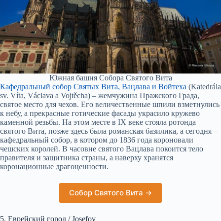
Южная башня Собора Святого Вита
Кафедральный собор Святых Вита, Вацлава и Войтеха
(Katedrála
sv. Víta, Václava a Vojtěcha) – жемчужина Пражского Града,
святое место для чехов. Его величественные шпили взметнулись
к небу, а прекрасные готические фасады украсило кружево
каменной резьбы. На этом месте в IX веке стояла ротонда
святого Вита, позже здесь была романская базилика, а сегодня –
кафедральный собор, в котором до 1836 года короновали
чешских королей. В часовне святого Вацлава покоится тело
правителя и защитника страны, а наверху хранятся
коронационные драгоценности.
Собор Святого Вита →
5. Еврейский город / Josefov