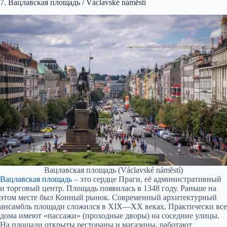
7. Вацлавская площадь / Václavské náměstí
Вацлавская площадь (Václavské námĕstí)
Вацлавская площадь
– это сердце Праги, её административный
и торговый центр. Площадь появилась в 1348 году. Раньше на
этом месте был Конный рынок. Современный архитектурный
ансамбль площади сложился в XIX—XX веках. Практически все
дома имеют «пассажи» (проходные дворы) на соседние улицы.
На площади открыты рестораны и магазины, работают