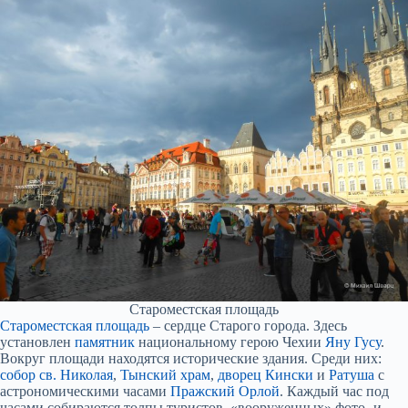
Староместская площадь
Староместская площадь
– сердце Старого города. Здесь
установлен
памятник
национальному герою Чехии
Яну Гусу
.
Вокруг площади находятся исторические здания. Среди них:
собор св. Николая
,
Тынский храм
,
дворец Кински
и
Ратуша
с
астрономическими часами
Пражский Орлой
. Каждый час под
часами собираются толпы туристов, «вооруженных» фото- и