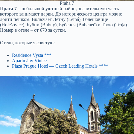
Praha 7
Прага 7
– небольшой уютный район, значительную часть
которого занимают парки. До исторического центра можно
дойти пешком. Включает Летну (Letná), Голешовице
(Holešovice), Бубни (Bubny), Бубенеч (Bubeneč) и Трою (Troja).
Номер в отеле – от €70 за сутки.
Отели, которые я советую:
Residence Vysta ***
Apartmány Vinice
Plaza Prague Hotel — Czech Leading Hotels ****