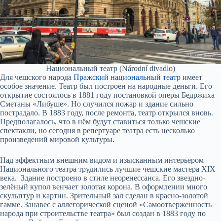
Национальный театр (Národní divadlo)
Для чешского народа
Пражский национальный театр
имеет
особое значение. Театр был построен на народные деньги. Его
открытие состоялось в 1881 году постановкой оперы Бедржиха
Сметаны «Либуше». Но случился пожар и здание сильно
пострадало. В 1883 году, после ремонта, театр открылся вновь.
Предполагалось, что в нём будут ставиться только чешские
спектакли, но сегодня в репертуаре театра есть несколько
произведений мировой культуры.
Над эффектным внешним видом и изысканным интерьером
Национального театра трудились лучшие чешские мастера XIX
века. Здание построено в стиле неоренессанса. Его звездно-
зелёный купол венчает золотая корона. В оформлении много
скульптур и картин. Зрительный зал сделан в красно-золотой
гамме. Занавес с аллегорической сценой «Самоотверженность
народа при строительстве театра» был создан в 1883 году по