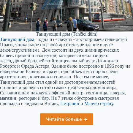
Танцующий дом (Tančící dům)
Танцующий дом
– одна из «свежих» достопримечательностей
Праги, уникальное по своей архитектуре здание в духе
деконструктивизма. Дом состоит из двух цилиндрических
башен: прямой и изогнутой, которые символизируют
легендарный бродвейский танцевальный дуэт Джинджер
Робертс и Фреда Астера. Здание было построено в 1996 году на
набережной Рашина и сразу стало объектом споров среди
архитекторов, критиков и горожан. Но, тем не менее,
Танцующий дом стал одной из достопримечательностей
столицы и вошёл в сотню самых необычных домов мира.
Сегодня в нём находятся офисный центр, гостиница, галерея,
магазин, ресторан и бар. На 7 этаже обустроена смотровая
площадка с видом на Влтаву,
Петршин
и
Малую страну
.
Читайте больше →