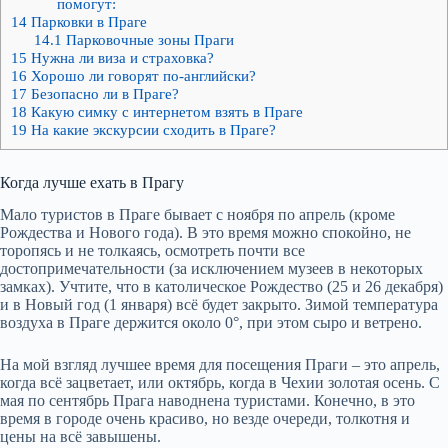
помогут:
14
Парковки в Праге
14.1
Парковочные зоны Праги
15
Нужна ли виза и страховка?
16
Хорошо ли говорят по-английски?
17
Безопасно ли в Праге?
18
Какую симку с интернетом взять в Праге
19
На какие экскурсии сходить в Праге?
Когда лучше ехать в Прагу
Мало туристов в Праге бывает с ноября по апрель (кроме
Рождества и Нового года). В это время можно спокойно, не
торопясь и не толкаясь, осмотреть почти все
достопримечательности (за исключением музеев в некоторых
замках). Учтите, что в католическое Рождество (25 и 26 декабря)
и в Новый год (1 января) всё будет закрыто. Зимой температура
воздуха в Праге держится около 0°, при этом сыро и ветрено.
На мой взгляд лучшее время для посещения Праги – это апрель,
когда всё зацветает, или октябрь, когда в Чехии золотая осень. С
мая по сентябрь Прага наводнена туристами. Конечно, в это
время в городе очень красиво, но везде очереди, толкотня и
цены на всё завышены.