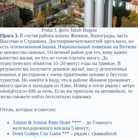
Praha 3, фото Jakub Begera
Прага 3.
В состав района вошли Жижков, Винограды, часть
Высочан и Страшниц. Достопримечательностей здесь мало, но
есть
телевизионная башня
,
Национальный памятник на Виткове
и множество пивных. Отличный район для тех, кому важно
качество жилья, но кто не готов платить много. До
туристических объектов 10–20 минут езды на трамвае. В
результате вы получаете дешевое жильё, массу аутентичных
пивных и ресторанов с очень приятными ценами и без толп
туристов. Но имейте в виду, что в районе Жижков проживает
много цыган и выходцев из Азии. Номер в отеле рядом с метро
обойдётся от €80 за ночь. Если вы приехали на автомобиле, то
легко сможете найти бесплатную парковку.
Отели, которые я советую:
Ariston & Ariston Patio Hotel ****
– до Главного
железнодорожного вокзала 5 минут;
Hotel Golden City Garni ***
– рядом с трамвайной