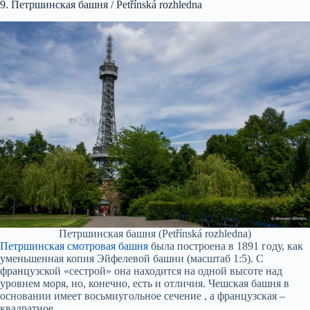
9. Петршинская башня / Petřínská rozhledna
Петршинская башня (Petřínská rozhledna)
Петршинская смотровая башня
была построена в 1891 году, как
уменьшенная копия Эйфелевой башни (масштаб 1:5). С
французской «сестрой» она находится на одной высоте над
уровнем моря, но, конечно, есть и отличия. Чешская башня в
основании имеет восьмиугольное сечение , а французская –
квадратное.