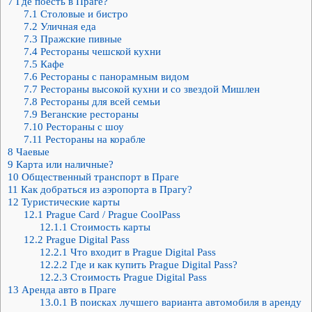
7
Где поесть в Праге?
7.1
Столовые и бистро
7.2
Уличная еда
7.3
Пражские пивные
7.4
Рестораны чешской кухни
7.5
Кафе
7.6
Рестораны с панорамным видом
7.7
Рестораны высокой кухни и со звездой Мишлен
7.8
Рестораны для всей семьи
7.9
Веганские рестораны
7.10
Рестораны с шоу
7.11
Рестораны на корабле
8
Чаевые
9
Карта или наличные?
10
Общественный транспорт в Праге
11
Как добраться из аэропорта в Прагу?
12
Туристические карты
12.1
Prague Card / Prague CoolPass
12.1.1
Стоимость карты
12.2
Prague Digital Pass
12.2.1
Что входит в Prague Digital Pass
12.2.2
Где и как купить Prague Digital Pass?
12.2.3
Стоимость Prague Digital Pass
13
Аренда авто в Праге
13.0.1
В поисках лучшего варианта автомобиля в аренду