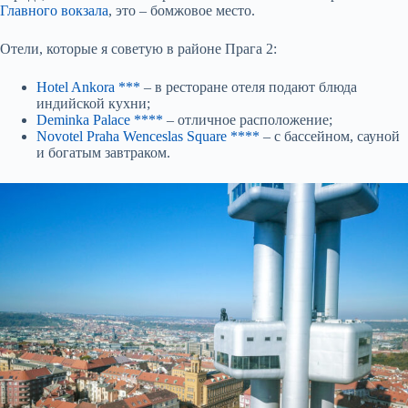
Главного вокзала
, это – бомжовое место.
Отели, которые я советую в районе Прага 2:
Hotel Ankora ***
– в ресторане отеля подают блюда
индийской кухни;
Deminka Palace ****
– отличное расположение;
Novotel Praha Wenceslas Square ****
– с бассейном, сауной
и богатым завтраком.