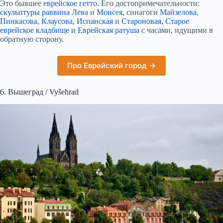
Это бывшее
еврейское гетто
. Его достопримечательности:
скульптуры раввина Лева
и
Моисея
, синагоги
Майзелова
,
Пинкасова
,
Клаусова
,
Испанская
и
Староновая
,
Старое
еврейское кладбище
и
Еврейская ратуша
с часами, идущими в
обратную сторону.
Про Еврейский город →
6. Вышеград / Vyšehrad