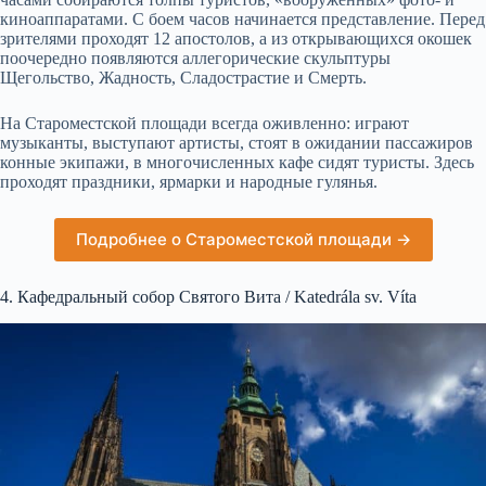
киноаппаратами. С боем часов начинается представление. Перед
зрителями проходят 12 апостолов, а из открывающихся окошек
поочередно появляются аллегорические скульптуры
Щегольство, Жадность, Сладострастие и Смерть.
На Староместской площади всегда оживленно: играют
музыканты, выступают артисты, стоят в ожидании пассажиров
конные экипажи, в многочисленных кафе сидят туристы. Здесь
проходят праздники, ярмарки и народные гулянья.
Подробнее о Староместской площади →
4. Кафедральный собор Святого Вита / Katedrála sv. Víta