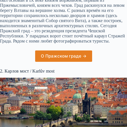
был основан в IX веке князем Борживоем, первым из
Пржемысловичей, князем всех чехов. Град раскинулся на левом
берегу Влтавы на вершине холма. С разных времён на его
территории сохранилось несколько дворцов и храмов (здесь
находится знаменитый Собор святого Вита), а также построек,
выполненных в различных архитектурных стилях. Сегодня
Пражский град – это резиденция президента Чешской
Республики. У парадных ворот стоит почётный караул Стражей
Града. Рядом с ними любят фотографироваться туристы.
О Пражском граде →
2. Карлов мост / Karlův most