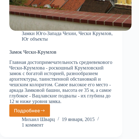
Замки Юго-Запада Чехии
,
Чески Крумлов
,
Юг объекты
Замок Чески-Крумлов
Главная достопримечательность средневекового
Чески-Крумлова - роскошный Крумловский
замок с богатой историей, разнообразием
архитектуры, таинственной обстановкой и
чешским колоритом. Самое высокое его место -
аркада Замковой башни, высота ее 35 м, а самое
глубокое - Вацлавские подвалы - их глубина до
12 м ниже уровня замка.
Подробнее
Замок
Чески-
Михаил Шварц
19 января, 2015
Крумлов
1 коммент