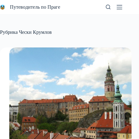
Перейти
Путеводитель по Праге
к
сути
Рубрика
Чески Крумлов