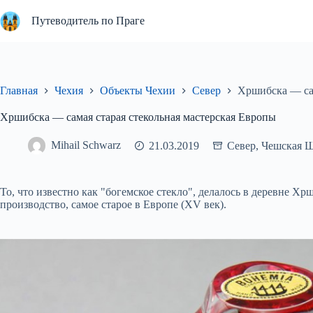
Перейти
к
Путеводитель по Праге
сути
Главная
Чехия
Объекты Чехии
Север
Хршибска — сам
Хршибска — самая старая стекольная мастерская Европы
Mihail Schwarz
21.03.2019
Север
,
Чешская 
То, что известно как "богемское стекло", делалось в деревне Хр
производство, самое старое в Европе (XV век).