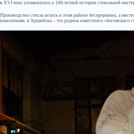
в XVI веке упоминалось о 100-летней истории стекольной масте
Производство стекла велось в этом районе беспрерывно, а мест
поколениям. в Хршибска – это родина известного «богемского с