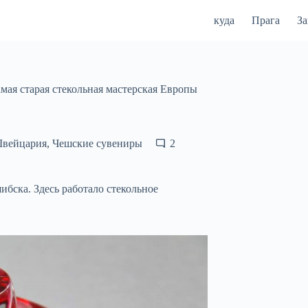
куда
Прага
З
ая старая стекольная мастерская Европы
Швейцария
,
Чешские сувениры
2
шибска. Здесь работало стекольное