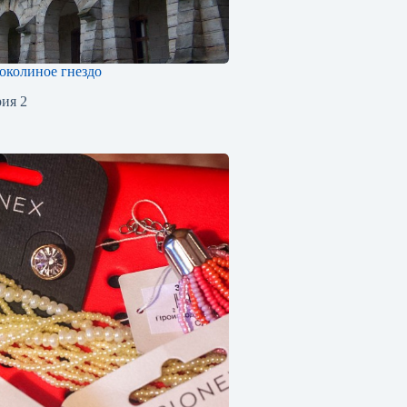
околиное гнездо
ия 2