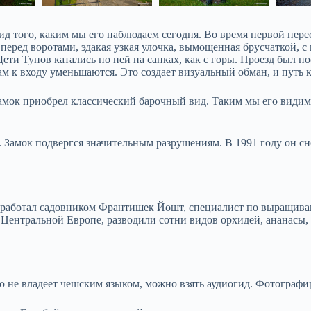
д того, каким мы его наблюдаем сегодня. Во время первой перес
т перед воротами, эдакая узкая улочка, вымощенная брусчаткой,
 Дети Тунов катались по ней на санках, как с горы. Проезд был 
м к входу уменьшаются. Это создает визуальный обман, и путь к
 замок приобрел классический барочный вид. Таким мы его види
 Замок подвергся значительным разрушениям. В 1991 году он сн
 работал садовником Франтишек Йошт, специалист по выращиван
в Центральной Европе, разводили сотни видов орхидей, ананасы
то не владеет чешским языком, можно взять аудиогид. Фотографир