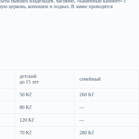
мнаты бывших владельцев, часовню, «Башенный кабинет» с
вую церковь, конюшни и подвал. В замке проводятся
детский
семейный
до 15 лет
50 Kč
260 Kč
80 Kč
—
120 Kč
—
70 Kč
280 Kč