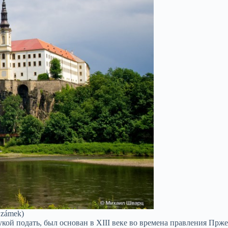
 zámek)
рукой подать, был основан в XIII веке во времена правления Прж