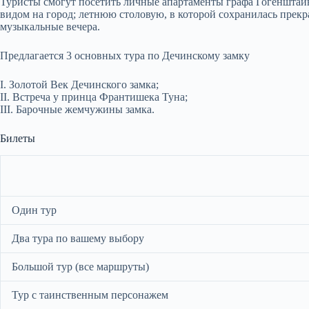
Туристы смогут посетить личные апартаменты графа Гогенштай
видом на город; летнюю столовую, в которой сохранилась прек
музыкальные вечера.
Предлагается 3 основных тура по Дечинскому замку
I. Золотой Век Дечинского замка;
II. Встреча у принца Франтишека Туна;
III. Барочные жемчужины замка.
Билеты
Один тур
Два тура по вашему выбору
Большой тур (все маршруты)
Тур с таинственным персонажем