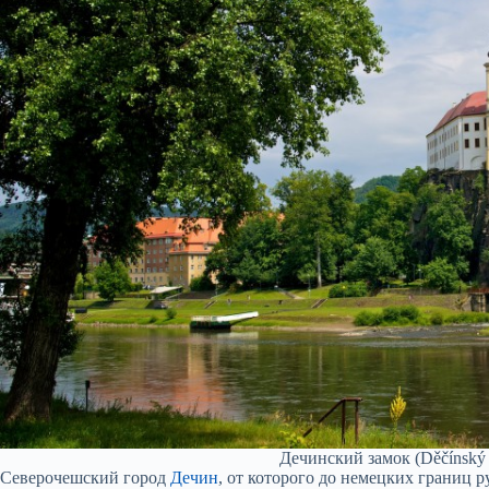
Дечинский замок (Děčínský
Северочешский город
Дечин
, от которого до немецких границ 