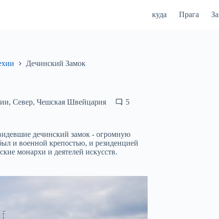
куда
Прага
З
ехии
Дечинский Замок
хии
,
Север
,
Чешская Швейцария
5
увидевшие дечинский замок - огромную
был и военной крепостью, и резиденцией
ские монархи и деятелей искусств.