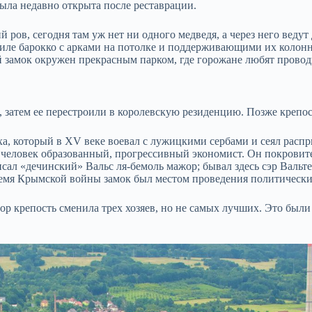
была недавно открыта после реставрации.
ров, сегодня там уж нет ни одного медведя, а через него ведут
иле барокко с арками на потолке и поддерживающими их колонн
 замок окружен прекрасным парком, где горожане любят провод
ть, затем ее перестроили в королевскую резиденцию. Позже креп
а, который в XV веке воевал с лужицкими сербами и сеял распр
еловек образованный, прогрессивный экономист. Он покровител
ал «дечинский» Вальс ля-бемоль мажор; бывал здесь сэр Вальт
емя Крымской войны замок был местом проведения политически
пор крепость сменила трех хозяев, но не самых лучших. Это были