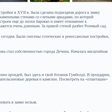
тройки в XVII в. была сделана подъездная дорога к замку
 с каменными стенами со слепыми аркадами, по которой
построен еще до эпохи барокко и имеет отношение к
ажется очень длинным. За правой стеной разбит Розовый сад.
м сегодня. Были снесены готические и ренессансные постройки,
ова стал собственностью города Дечина. Началась масштабная
ию орхидей, был здесь и свой ботаник Гумболдт. В орхидарии,
, апельсиновые деревья и камелии. Посмотреть на «плантации»
овать в замке нельзя.