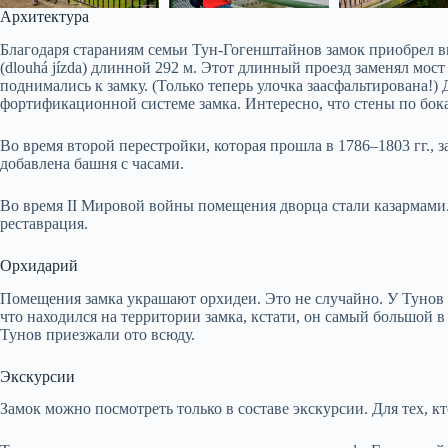
Архитектура
Благодаря стараниям семьи Тун-Гогенштайнов замок приобрел ви
(dlouhá jízda) длинной 292 м. Этот длинный проезд заменял мос
поднимались к замку. (Только теперь улочка заасфальтирована!)
фортификационной системе замка. Интересно, что стены по бока
Во время второй перестройки, которая прошла в 1786–1803 гг.,
добавлена башня с часами.
Во время II Мировой войны помещения дворца стали казармами.
реставрация.
Орхидарий
Помещения замка украшают орхидеи. Это не случайно. У Тунов
что находился на территории замка, кстати, он самый большой 
Тунов приезжали ото всюду.
Экскурсии
Замок можно посмотреть только в составе экскурсии. Для тех, к