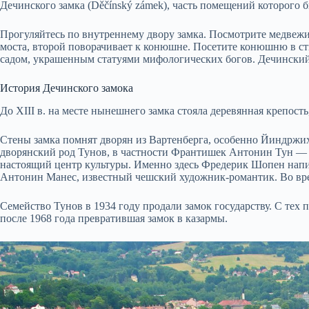
Дечинского замка (Děčínský zámek), часть помещений которого 
Прогуляйтесь по внутреннему двору замка. Посмотрите медвежий 
моста, второй поворачивает к конюшне. Посетите конюшню в ст
садом, украшенным статуями мифологических богов. Дечинский
История Дечинского замока
До XIII в. на месте нынешнего замка стояла деревянная крепос
Стены замка помнят дворян из Вартенберга, особенно Йиндржих
дворянский род Тунов, в частности Франтишек Антонин Тун — ч
настоящий центр культуры. Именно здесь Фредерик Шопен напис
Антонин Манес, известный чешский художник-романтик. Во вр
Семейство Тунов в 1934 году продали замок государству. С тех 
после 1968 года превратившая замок в казармы.