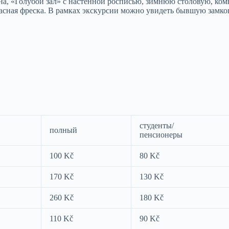
на, «Голубой зал» с настенной росписью, зимнюю столовую, ко
расная фреска. В рамках экскурсии можно увидеть бывшую замко
студенты/
полный
пенсионеры
100 Kč
80 Kč
170 Kč
130 Kč
260 Kč
180 Kč
110 Kč
90 Kč