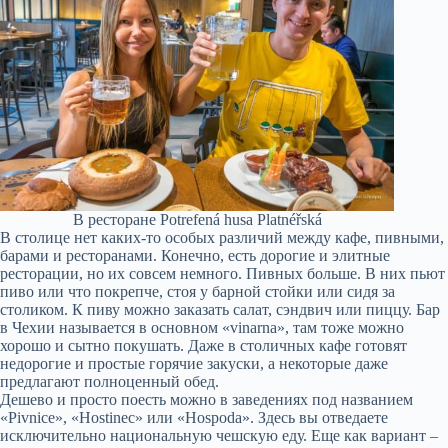
В ресторане Potrefená husa Platnéřská
В столице нет каких-то особых различий между кафе, пивными,
барами и ресторанами. Конечно, есть дорогие и элитные
ресторации, но их совсем немного. Пивных больше. В них пьют
пиво или что покрепче, стоя у барной стойки или сидя за
столиком. К пиву можно заказать салат, сэндвич или пиццу. Бар
в Чехии называется в основном «vinarna», там тоже можно
хорошо и сытно покушать. Даже в столичных кафе готовят
недорогие и простые горячие закуски, а некоторые даже
предлагают полноценный обед.
Дешево и просто поесть можно в заведениях под названием
«Pivnice», «Hostinec» или «Hospoda». Здесь вы отведаете
исключительно национальную чешскую еду. Еще как вариант –