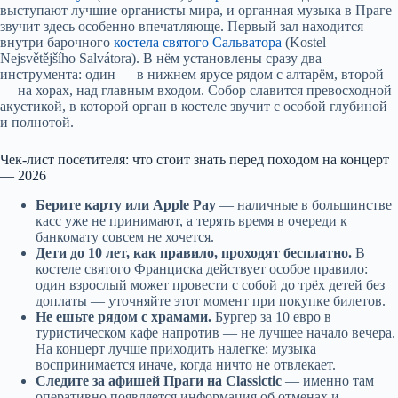
выступают лучшие органисты мира, и органная музыка в Праге
звучит здесь особенно впечатляюще. Первый зал находится
внутри барочного
костела святого Сальватора
(Kostel
Nejsvětějšího Salvátora). В нём установлены сразу два
инструмента: один — в нижнем ярусе рядом с алтарём, второй
— на хорах, над главным входом. Собор славится превосходной
акустикой, в которой орган в костеле звучит с особой глубиной
и полнотой.
Чек-лист посетителя: что стоит знать перед походом на концерт
— 2026
Берите карту или Apple Pay
— наличные в большинстве
касс уже не принимают, а терять время в очереди к
банкомату совсем не хочется.
Дети до 10 лет, как правило, проходят бесплатно.
В
костеле святого Франциска действует особое правило:
один взрослый может провести с собой до трёх детей без
доплаты — уточняйте этот момент при покупке билетов.
Не ешьте рядом с храмами.
Бургер за 10 евро в
туристическом кафе напротив — не лучшее начало вечера.
На концерт лучше приходить налегке: музыка
воспринимается иначе, когда ничто не отвлекает.
Следите за афишей Праги на Classictic
— именно там
оперативно появляется информация об отменах и