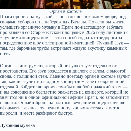
Орган в костеле
Прага пронизана музыкой — она слышна в каждом дворе, под
сводами соборов и на набережных Влтавы. Но если вы хотите
услышать органную музыку в Праге по-настоящему, забудьте
про зазывал со Староместской площади: в 2026 году листовки с
«лучшими концертами» — это способ содрать втридорога за
посредственное шоу с электронной имитацией. Лучший звук —
там, где барочные трубы встречают живую акустику каменных
стен.
Орган — инструмент, который не существует отдельно от
пространства. Его звук рождается в диалоге с залом, с высотой
свода, с толщиной стен. Именно поэтому орган в костеле звучит
так, как не звучит ни в одном концертном зале с современной
отделкой. Зайдите во время службы в любой пражский храм —
и вы совершенно бесплатно окажетесь на концерте, который не
значится ни в одной официальной афише Праги, но запомнится
надолго. Онлайн-бронь на платные вечерние концерты лучше
оформлять заранее: очереди в популярных костелах заметно
выросли, и места разбирают быстро.
Духовная музыка