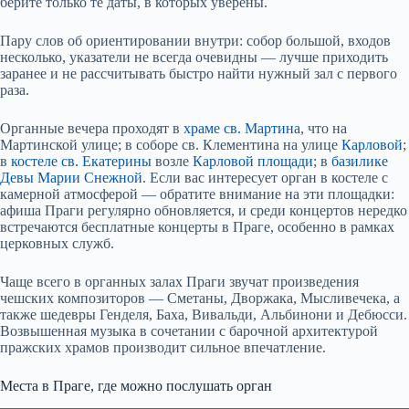
берите только те даты, в которых уверены.
Пару слов об ориентировании внутри: собор большой, входов
несколько, указатели не всегда очевидны — лучше приходить
заранее и не рассчитывать быстро найти нужный зал с первого
раза.
Органные вечера проходят в
храме св. Мартина
, что на
Мартинской улице; в соборе св. Клементина на улице
Карловой
;
в
костеле св. Екатерины
возле
Карловой площади
; в
базилике
Девы Марии Снежной
. Если вас интересует орган в костеле с
камерной атмосферой — обратите внимание на эти площадки:
афиша Праги регулярно обновляется, и среди концертов нередко
встречаются бесплатные концерты в Праге, особенно в рамках
церковных служб.
Чаще всего в органных залах Праги звучат произведения
чешских композиторов — Сметаны, Дворжака, Мысливечека, а
также шедевры Генделя, Баха, Вивальди, Альбинони и Дебюсси.
Возвышенная музыка в сочетании с барочной архитектурой
пражских храмов производит сильное впечатление.
Места в Праге, где можно послушать орган