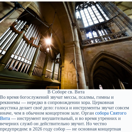
В Соборе св. Вита
Во время богослужений звучат мессы, псалмы, гимны и
реквиемы — нередко в сопровождении хора. Церковная
акустика делает своё дело: голоса и инструменты звучат совсем
иначе, чем в обычном концертном зале. Орган
собора Святого
Вита
— инструмент внушительный, и во время утренних и
вечерних служб он действительно звучит. Но честно
предупредим: в 2026 году собор — не основная концертная