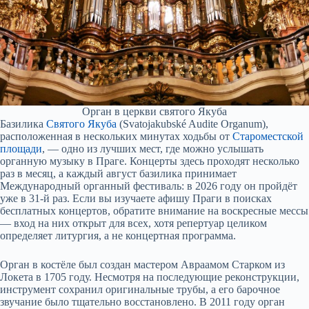
Орган в церкви святого Якуба
Базилика
Святого Якуба
(Svatojakubské Audite Organum),
расположенная в нескольких минутах ходьбы от
Староместской
площади
, — одно из лучших мест, где можно услышать
органную музыку в Праге. Концерты здесь проходят несколько
раз в месяц, а каждый август базилика принимает
Международный органный фестиваль: в 2026 году он пройдёт
уже в 31-й раз. Если вы изучаете афишу Праги в поисках
бесплатных концертов, обратите внимание на воскресные мессы
— вход на них открыт для всех, хотя репертуар целиком
определяет литургия, а не концертная программа.
Орган в костёле был создан мастером Авраамом Старком из
Локета в 1705 году. Несмотря на последующие реконструкции,
инструмент сохранил оригинальные трубы, а его барочное
звучание было тщательно восстановлено. В 2011 году орган