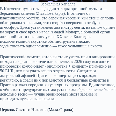
Зеркальная капелла
В Клементинуме есть ещё один зал для органной музыки —
Зеркальная капелла (Zrcadlová kaple). В отличие от
классического костёла, это барочная часовня, чьи стены сплошь
облицованы зеркалами, что создаёт совершенно особую
атмосферу. Здесь установлено два инструмента: на малом органе
на хорах в своё время играл Амадей Моцарт, а большой орган
алтарной части появился уже в XX веке. Благодаря
исключительной акустике оба инструмента можно
задействовать одновременно — такое услышишь нечасто.
Практический момент, который стоит учесть при планировании
похода на орган в костеле или капелле: в 2026 году выгоднее
приобрести комбо-билет «библиотека + концерт» примерно за
50 EUR, чем покупать всё по отдельности. Следите за
актуальной афишей Праги — концерты здесь проходят
регулярно, а среди них попадаются и бесплатные концерты в
Праге в рамках городских культурных программ. Единственное,
о чём стоит предупредить: с августа по октябрь в капелле бывает
довольно тесно — лучше бронировать места заранее и
приходить чуть раньше начала.
Церковь Святого Николая (Мала-Страна)