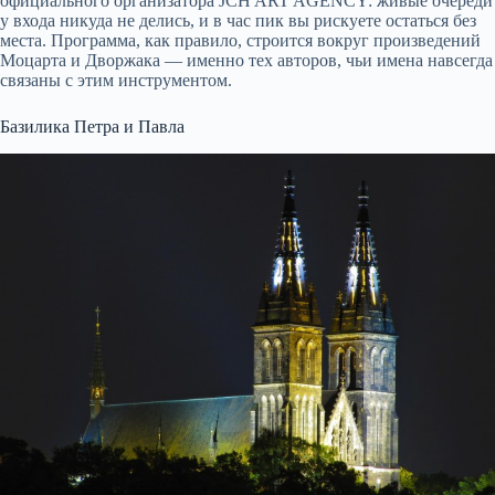
официального организатора JCH ART AGENCY: живые очереди
у входа никуда не делись, и в час пик вы рискуете остаться без
места. Программа, как правило, строится вокруг произведений
Моцарта и Дворжака — именно тех авторов, чьи имена навсегда
связаны с этим инструментом.
Базилика Петра и Павла