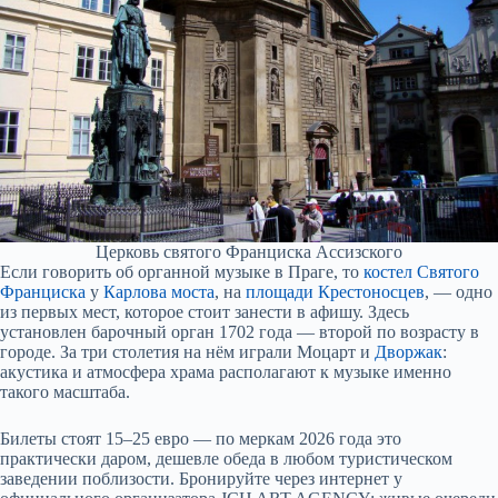
Церковь святого Франциска Ассизского
Если говорить об органной музыке в Праге, то
костел Святого
Франциска
у
Карлова моста
, на
площади Крестоносцев
, — одно
из первых мест, которое стоит занести в афишу. Здесь
установлен барочный орган 1702 года — второй по возрасту в
городе. За три столетия на нём играли Моцарт и
Дворжак
:
акустика и атмосфера храма располагают к музыке именно
такого масштаба.
Билеты стоят 15–25 евро — по меркам 2026 года это
практически даром, дешевле обеда в любом туристическом
заведении поблизости. Бронируйте через интернет у