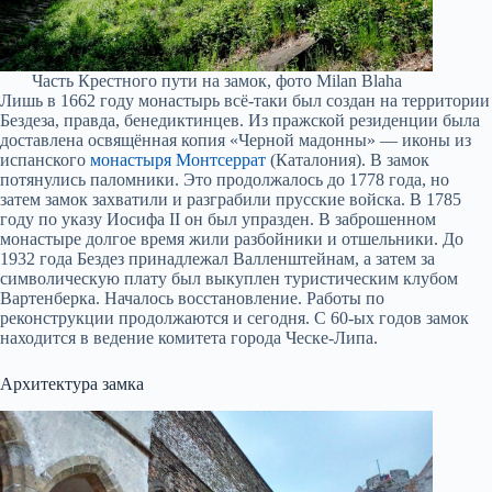
Часть Крестного пути на замок, фото Milan Blaha
Лишь в 1662 году монастырь всё-таки был создан на территории
Бездеза, правда, бенедиктинцев. Из пражской резиденции была
доставлена освящённая копия «Черной мадонны» — иконы из
испанского
монастыря Монтсеррат
(Каталония). В замок
потянулись паломники. Это продолжалось до 1778 года, но
затем замок захватили и разграбили прусские войска. В 1785
году по указу Иосифа II он был упразден. В заброшенном
монастыре долгое время жили разбойники и отшельники. До
1932 года Бездез принадлежал Валленштейнам, а затем за
символическую плату был выкуплен туристическим клубом
Вартенберка. Началось восстановление. Работы по
реконструкции продолжаются и сегодня. С 60-ых годов замок
находится в ведение комитета города Ческе-Липа.
Архитектура замка