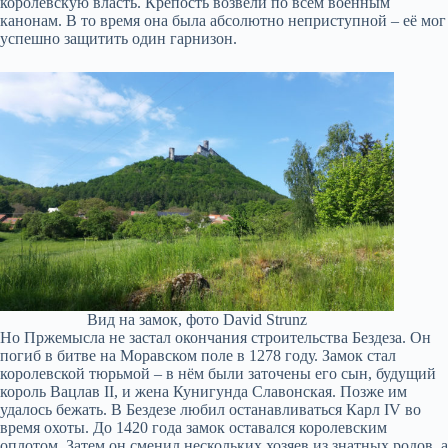
королевскую власть. Крепость возвели по всем военным
канонам. В то время она была абсолютно неприступной – её мог
успешно защитить один гарнизон.
Вид на замок, фото David Strunz
Но Пржемысла не застал окончания строительства Бездеза. Он
погиб в битве на Моравском поле в 1278 году. Замок стал
королевской тюрьмой – в нём были заточены его сын, будущий
король Вацлав II, и жена Кунигунда Славонская. Позже им
удалось бежать. В Бездезе любил останавливаться Карл IV во
время охоты. До 1420 года замок оставался королевским
оплотом. Затем он сменил нескольких хозяев из знатных родов, а