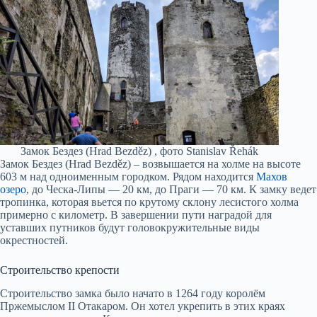
Замок Бездез (Hrad Bezděz) , фото Stanislav Řehák
Замок Бездез (Hrad Bezděz) – возвышается на холме на высоте
603 м над одноименным городком. Рядом находится
Махов
озеро
, до Ческа-Липы — 20 км, до Праги — 70 км. К замку ведет
тропинка, которая вьется по крутому склону лесистого холма
примерно с километр. В завершении пути наградой для
уставших путников будут головокружительные виды
окрестностей.
Строительство крепости
Строительство замка было начато в 1264 году королём
Пржемыслом II Отакаром. Он хотел укрепить в этих краях