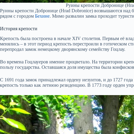
Руины крепости Добронице (Hrad
Руины крепости Добронице (Hrad Dobronice) возвышаются над 
рядом с городом
Бехине
. Мимо развалин замка проходит туристи
История крепости
Крепость была построена в начале XIV столетия. Первым её вл
менялись – в этот период крепость перестроили в готическом с
перепродал замок немецкому дворянскому семейству Гоцлау.
Во времена Гоцлауеров имение процветало. На территории креп
пользу государства. Оставшаяся доля имущества была конфискова
С 1691 года замок принадлежал ордену иезуитов, и до 1727 год
крепость только как летнюю резиденцию. В 1773 году орден уп