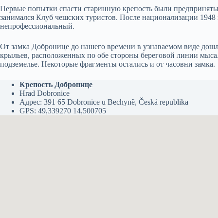
Первые попытки спасти старинную крепость были предприняты в
занимался Клуб чешских туристов. После национализации 1948 
непрофессиональный.
От замка Добронице до нашего времени в узнаваемом виде дошла
крыльев, расположенных по обе стороны береговой линии мыса.
подземелье. Некоторые фрагменты остались и от часовни замка.
Крепость Добронице
Hrad Dobronice
Адрес: 391 65 Dobronice u Bechyně, Česká republika
GPS: 49,339270 14,500705