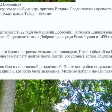
 Dobronice)
берегом реки Лужнице, притока Влтавы. Средневековая крепост
ческая трасса Табор – Бехине
.
адельцем с 1322 года был Дивиш Доброниц. Потомки Дивиша влад
тиле. Очередные хозяева Добронице из рода Рожмберков в 1459 г
ости были построены мельница и пивоварня. После событий на Б
на за неуплату долгов после смерти Богуслава Нестера Гоцлауэра
а он был их постоянной резиденцией. После постройки опаржанс
разднили, крепость была заброшена. Местные жители начали раз