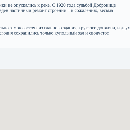
ки не опускались к реке. С 1920 года судьбой Добронице
едён частичный ремонт строений – к сожалению, весьма
но замок состоял из главного здания, круглого донжона, и двух
егодня сохранились только купольный зал и сводчатое