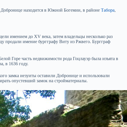
ь Добронице находится в Южной Богемии, в районе
Табора
,
ели имением до XV века, затем владельцы несколько раз
оду продали имение бургграфу Виту из Ржвего. Бургграф
елой Горе часть недвижимости рода Гоцлауэр была изъята в
, в 1636 году.
кого замка иезуиты оставили Добронице и использовали
бирать опустевший замок на стройматериалы.