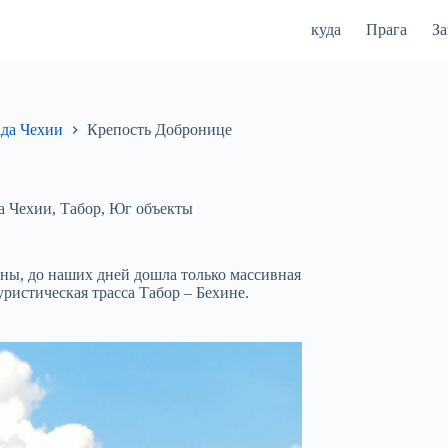
куда
Прага
З
да Чехии
Крепость Добронице
а Чехии
,
Табор
,
Юг объекты
ины, до наших дней дошла только массивная
ристическая трасса Табор – Бехине.