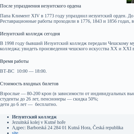
После упразднения иезуитского ордена
Папа Климент XIV в 1773 году упразднил иезуитский орден. До 
Реставрационные работы проходили в 1776, 1843 и 1856 годах, 
Иезуитский колледж сегодня
В 1998 году бывший Иезуитский колледж передали Чешскому муз
колледжа; увидеть произведения чешского искусства XX и XXI
Время работы
ВТ-ВС 10:00 — 18:00.
Стоимость входных билетов
Взрослые — 80-200 крон (в зависимости от индивидуальных выс
студенты до 26 лет, пенсионеры — скидка 50%;
дети до 6 лет — бесплатно.
Иезуитский колледж
Jezuitská kolej v Kutné hoře
Адрес: Barborská 24 284 01 Kutná Hora, Česká republika
site