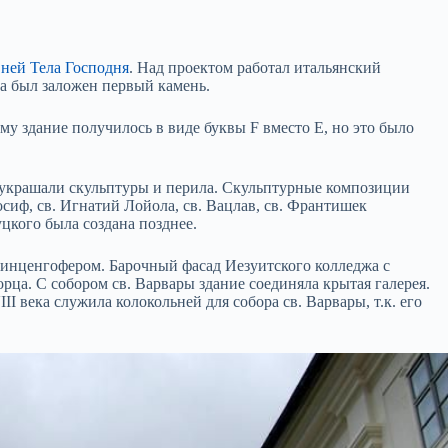
вней Тела Господня
. Над проектом работал итальянский
а был заложен первый камень.
му здание получилось в виде буквы F вместо Е, но это было
 украшали скульптуры и перила. Скульптурные композиции
осиф, св. Игнатий Лойола, св. Вацлав, св. Франтишек
цкого была создана позднее.
Динценгофером. Барочный фасад Иезуитского колледжа с
ца. С собором св. Варвары здание соединяла крытая галерея.
 века служила колокольней для собора св. Варвары, т.к. его