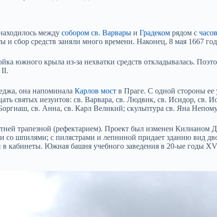
 находилось между
собором св. Варвары
и
Градеком
рядом с
часо
и сбор средств заняли много времени. Наконец, 8 мая 1667 год
ойка южного крыла из-за нехватки средств откладывалась. Поэто
II.
леджа, она напоминала
Карлов мост
в Праге. С одной стороны ее
ть святых иезуитов: св. Варвара, св. Людвик, св. Исидор, св. И
оргиаш, св. Анна, св. Карл Великий; скульптура св. Яна Непому
летней трапезной (рефектарием). Проект был изменен Килианом 
 со шпилями; с пилястрами и лепниной придает зданию вид двор
в кабинеты. Южная башня учебного заведения в 20-ые годы XVIII