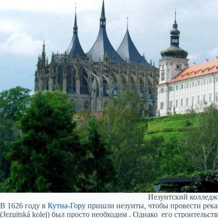
Иезуитский колледж
В 1626 году в
Кутна-Гору
пришли иезуиты
,
чтобы провести река
(Jezuitská kolej) был просто необходим . Однако его строительст