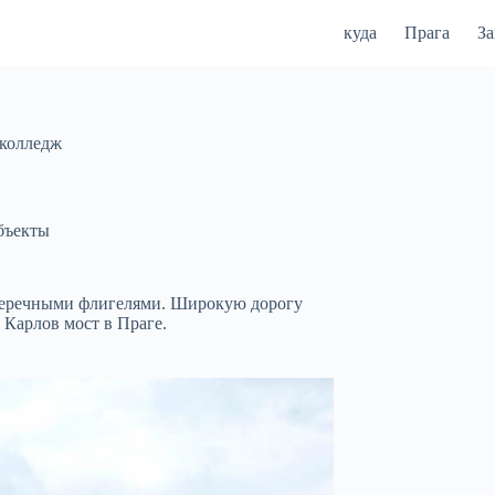
куда
Прага
З
 колледж
бъекты
поперечными флигелями. Широкую дорогу
 Карлов мост в Праге.