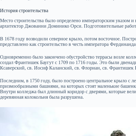
История строительства
Место строительства было определено императорским указом и
архитектор Джованни Доминико Орси. Подготовительные работы 
В 1678 году возводили северное крыло, потом восточное. Постр
представлено как строительство в честь императора Фердинанда 
Одновременно было закончено обустройство террасы возле кол
создал Франтишек Баугут с 1709 по 1716 годы. Это были двенадца
Ксаверский, св. Иосиф Каланский, св. Флориан, св. Франтишек Б
Последним, в 1750 году, было построено центральное крыло с 
призмообразными башнями, на которых стоят маленькие башенки
Внутри колледжа был длинный коридор с дверями, которые вели 
деревянная колокольня была разрушена.