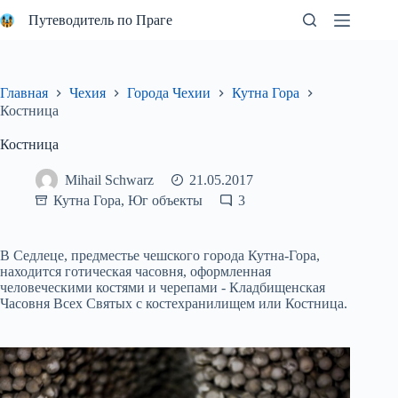
Перейти
Путеводитель по Праге
к
сути
Главная
Чехия
Города Чехии
Кутна Гора
Костница
Костница
Mihail Schwarz
21.05.2017
Кутна Гора
,
Юг объекты
3
В Седлеце, предместье чешского города Кутна-Гора,
находится готическая часовня, оформленная
человеческими костями и черепами - Кладбищенская
Часовня Всех Святых с костехранилищем или Костница.