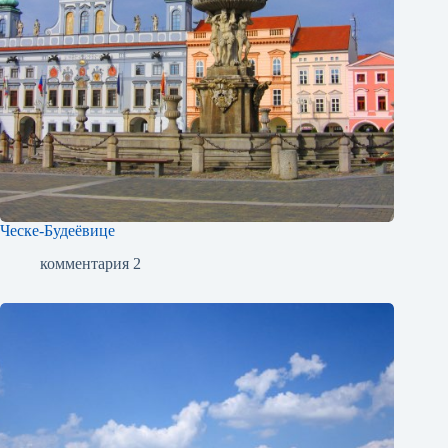
Ческе-Будеёвице
комментария 2