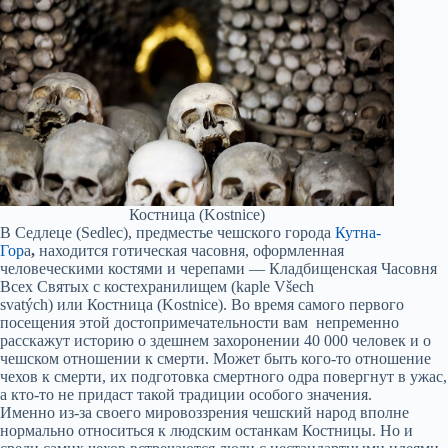
Костница (Kostnice)
В Седлеце (Sedlec), предместье чешского города
Кутна-
Гор
а
,
находится готическая часовня, оформленная
человеческими костями и черепами — Кладбищенская Часовня
Всех Святых с костехранилищем (kaple Všech
svatých)
или
Костница (Kostnice). Во время самого первого
посещения этой достопримечательности вам непременно
расскажут историю о здешнем захоронении 40 000 человек и о
чешском отношении к смерти. Может быть кого-то отношение
чехов к смерти, их подготовка смертного одра повергнут в ужас,
а кто-то не придаст такой традиции особого значения.
Именно из-за своего мировоззрения чешский народ вполне
нормально относиться к людским останкам Костницы. Но и