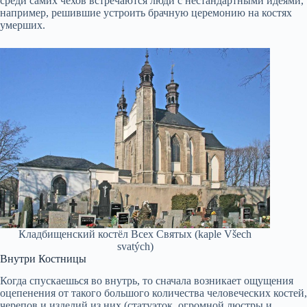
среди самих чехов встречаются люди с нестандартными идеями,
например, решившие устроить брачную церемонию на костях
умерших.
Кладбищенский костёл Всех Святых (kaple Všech
svatých)
Внутри Костницы
Когда спускаешься во внутрь, то сначала возникает ощущения
оцепенения от такого большого количества человеческих костей,
черепов и изделий из них (статуэток, огромной люстры и