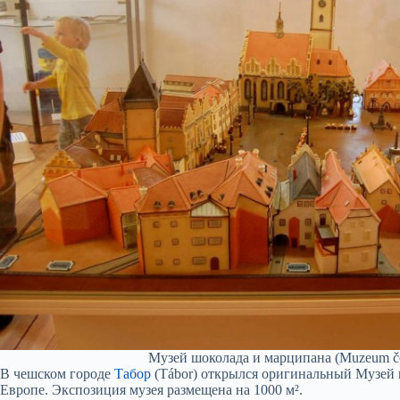
Музей шоколада и марципана (Muzeum čo
В чешском городе
Табор
(Tábor) открылся оригинальный Музей ш
Европе. Экспозиция музея размещена на 1000 м².