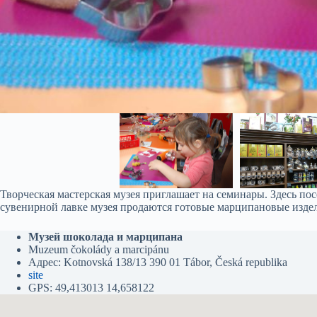
Творческая мастерская музея приглашает на семинары. Здесь п
сувенирной лавке музея продаются готовые марципановые издел
Музей шоколада и марципана
Muzeum čokolády a marcipánu
Адрес: Kotnovská 138/13 390 01 Tábor, Česká republika
site
GPS: 49,413013 14,658122