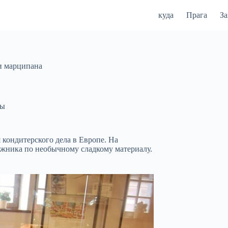
куда
Прага
З
и марципана
ты
 кондитерского дела в Европе. На
дожника по необычному сладкому материалу.