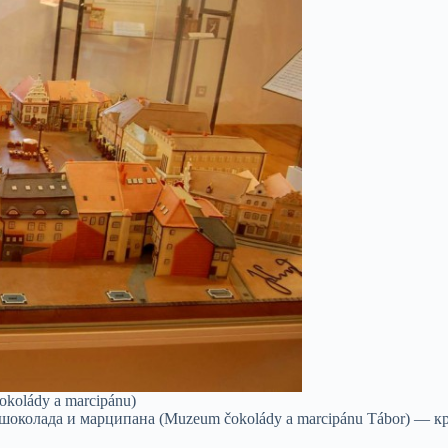
kolády a marcipánu)
околада и марципана (Muzeum čokolády a marcipánu Tábor) — к