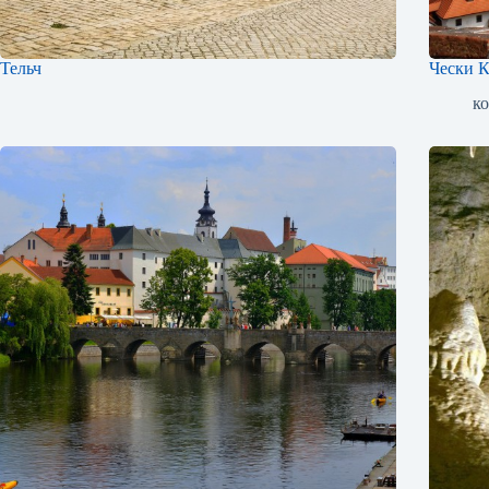
Тельч
Чески 
к