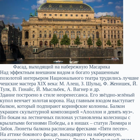
Фасад, выходящий на набережную Масарика
Над эффектным внешним видом и богато украшенным
позолотой интерьером Национального театра трудились лучшие
чешские мастера XIX века: М. Алеш, З. Шульц, Ф. Женишек, Й.
Тулк, В. Гинайс, Й. Мысльбек, А. Вагнер и др.
Здание построено в стиле неоренессанса. Его звёздно-зелёный
купол венчает золотая корона. Над главным входом выступает
балкон, который подпирают коринфские колонны. Балкон
украшен скульптурной композицией «Аполлон и девять муз».
По бокам на лестничных пилонах установлены колесницы с
крылатыми богинями Победы, а в нишах – статуи Люмира и
Забоя. Люнеты балкона расписаны фресками «Пяти песен».
На аттике бокового фасаде, выходящего на набережную,
установлены скульптуры Оперы, Драмы, Музыкальной драмы,