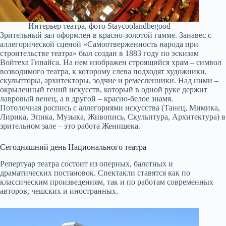
Интерьер театра, фото Staycoolandbegood
Зрительный зал оформлен в красно-золотой гамме. Занавес с
аллегорической сценой «Самоотверженность народа при
строительстве театра» был создан в 1883 году по эскизам
Войтеха Гинайса. На нем изображен строящийся храм – символ
возводимого театра, к которому слева подходят художники,
скульпторы, архитекторы, зодчие и ремесленники. Над ними –
окрыленный гений искусств, который в одной руке держит
лавровый венец, а в другой – красно-белое знамя.
Потолочная роспись с аллегориями искусства (Танец, Мимика,
Лирика, Эпика, Музыка, Живопись, Скульптура, Архитектура) в
зрительном зале – это работа Женишека.
Сегодняшний день Национального театра
Репертуар театра состоит из оперных, балетных и
драматических постановок. Спектакли ставятся как по
классическим произведениям, так и по работам современных
авторов, чешских и иностранных.