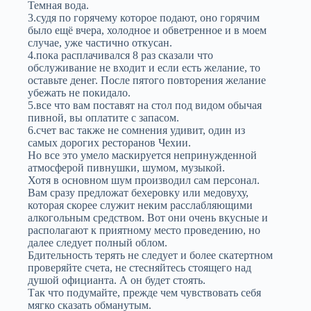
Темная вода.
3.судя по горячему которое подают, оно горячим
было ещё вчера, холодное и обветренное и в моем
случае, уже частично откусан.
4.пока расплачивался 8 раз сказали что
обслуживание не входит и если есть желание, то
оставьте денег. После пятого повторения желание
убежать не покидало.
5.все что вам поставят на стол под видом обычая
пивной, вы оплатите с запасом.
6.счет вас также не сомнения удивит, один из
самых дорогих ресторанов Чехии.
Но все это умело маскируется непринужденной
атмосферой пивнушки, шумом, музыкой.
Хотя в основном шум производил сам персонал.
Вам сразу предложат бехеровку или медовуху,
которая скорее служит неким расслабляющими
алкогольным средством. Вот они очень вкусные и
располагают к приятному место проведению, но
далее следует полный облом.
Бдительность терять не следует и более скатертном
проверяйте счета, не стесняйтесь стоящего над
душой официанта. А он будет стоять.
Так что подумайте, прежде чем чувствовать себя
мягко сказать обманутым.