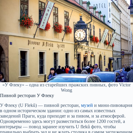
«У Флеку» – одна из старейших пражских пивных, фото Victor
Wong
Пивной ресторан У Флеку
У Флеку (U Fleků) — пивной ресторан,
музей
и мини-пивоварня
в одном историческом здании: одно из самых известных
заведений Праги, куда приходят и за пивом, и за атмосферой.
Одновременно здесь могут разместиться более 1200 гостей, а
интерьеры — повод заранее изучить U fleků фото, чтобы
правильно выбрать зал и не ждать столика в самом загруженном