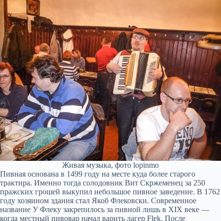
Живая музыка, фото lopinmo
Пивная основана в 1499 году на месте куда более старого
трактира. Именно тогда солодовник Вит Скржеменец за 250
пражских грошей выкупил небольшое пивное заведение. В 1762
году хозяином здания стал Якоб Флековски. Современное
название У Флеку закрепилось за пивной лишь в XIX веке —
когда местный пивовар начал варить лагер Flek. После