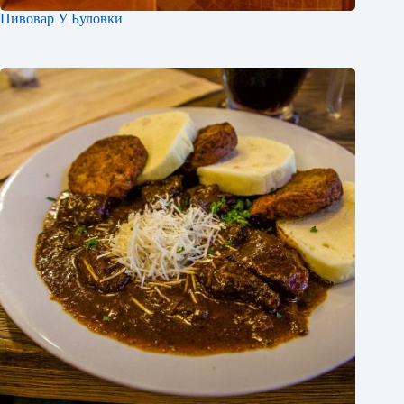
Пивовар У Буловки