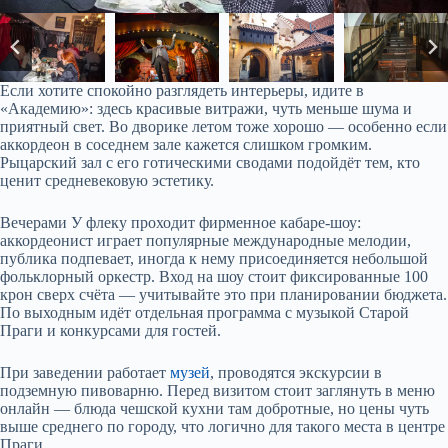
Если хотите спокойно разглядеть интерьеры, идите в
«Академию»: здесь красивые витражи, чуть меньше шума и
приятный свет. Во дворике летом тоже хорошо — особенно если
аккордеон в соседнем зале кажется слишком громким.
Рыцарский зал с его готическими сводами подойдёт тем, кто
ценит средневековую эстетику.
Вечерами У флеку проходит фирменное кабаре-шоу:
аккордеонист играет популярные международные мелодии,
публика подпевает, иногда к нему присоединяется небольшой
фольклорный оркестр. Вход на шоу стоит фиксированные 100
крон сверх счёта — учитывайте это при планировании бюджета.
По выходным идёт отдельная программа с музыкой Старой
Праги и конкурсами для гостей.
При заведении работает
музей
, проводятся экскурсии в
подземную пивоварню. Перед визитом стоит заглянуть в меню
онлайн — блюда чешской кухни там добротные, но цены чуть
выше среднего по городу, что логично для такого места в центре
Праги.