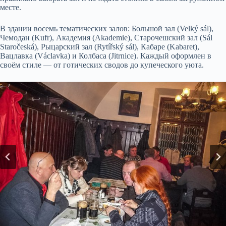
месте.
В здании восемь тематических залов: Большой зал (Velký sál),
Чемодан (Kufr), Академия (Akademie), Старочешский зал (Sál
Staročeská), Рыцарский зал (Rytířský sál), Кабаре (Kabaret),
Вацлавка (Václavka) и Колбаса (Jitrnice). Каждый оформлен в
своём стиле — от готических сводов до купеческого уюта.