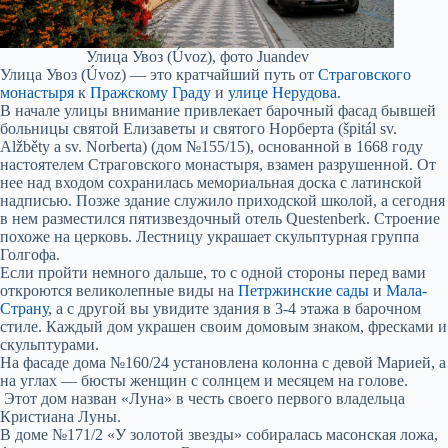
Улица Увоз (Úvoz), фото Juandev
Улица Увоз (Úvoz) — это кратчайший путь от
Страговского
монастыря
к
Пражскому Граду
и
улице Нерудова
.
В начале улицы внимание привлекает барочный фасад бывшей
больницы святой Елизаветы и святого Норберта (špitál sv.
Alžběty a sv. Norberta) (дом №155/15), основанной в 1668 году
настоятелем Страговского монастыря, взамен разрушенной. От
нее над входом сохранилась мемориальная доска с латинской
надписью. Позже здание служило приходской школой, а сегодня
в нем разместился пятизвездочный отель Questenberk. Строение
похоже на церковь. Лестницу украшает скульптурная группа
Голгофа.
Если пройти немного дальше, то с одной стороны перед вами
откроются великолепные виды на
Петржинские сады
и
Мала-
Страну
, а с другой вы увидите здания в 3-4 этажа в барочном
стиле. Каждый дом украшен своим домовым знаком, фресками и
скульптурами.
На фасаде дома №160/24 установлена колонна с девой Марией, а
на углах — бюсты женщин с солнцем и месяцем на голове.
Этот дом назван «Луна» в честь своего первого владельца
Кристиана Луны.
В доме №171/2 «У золотой звезды» собиралась масонская ложа,