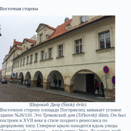
Восточная сторона
Широкий Двор (Široký dvůr)
Восточную сторону площади Погоржелец замыкает угловое
здание №26/110. Это Трчковский дом (Trčkovský dům). Он был
построен в XVII веке в стиле позднего ренессанса по
дворцовому типу. Северное крыло находится вдоль улицы
Лоретанской, а южное — вдоль улицы Увоз. До наших дней