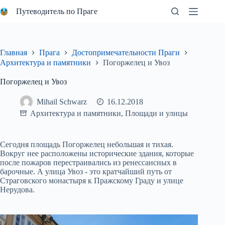
Перейти
Путеводитель по Праге
к
сути
Главная
Прага
Достопримечательности Праги
Архитектура и памятники
Погоржелец и Увоз
Погоржелец и Увоз
Mihail Schwarz
16.12.2018
Архитектура и памятники
,
Площади и улицы
Сегодня площадь Погоржелец небольшая и тихая.
Вокруг нее расположены исторические здания, которые
после пожаров перестраивались из ренессансных в
барочные. А улица Увоз - это кратчайший путь от
Страговского монастыря к Пражскому Граду и улице
Нерудова.