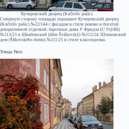
Кучеровский дворец (Kučerův palác)
Северную сторону площади украшают Кучеровский дворец
(Kučerův palác) №22/144 с фасадом в стиле рококо и богатой
декоративной отделкой; барочные дома У Фридла (U Frýdlů)
№113/23 и Швабовский (dům Švábovský) №112/24; Шликовский
дом (Šlikovského domu) №111/25 в стиле классицизма.
Улица Увоз