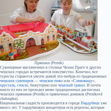
Пряники (Perník)
Сувенирные магазинчики в столице Чехии Праге и других
чешских городах встречаются повсеместно. Конечно, все
туристы стараются увезти домой что-нибудь из традиционных
чешских сувениров
—
чешское пиво
или «
Сливовицу
«,
хрусталь, стекло
, бижутерию или
чешский гранат
. И почти
никто из них не проходит мимо традиционных расписных
чешских пряников (Perník) и пряничных домиков (Perníková
chaloupka).
Национальная сладость производится в городе
Пардубице
уже
много лет. У пардубицких кондитеров есть рецепты, которые