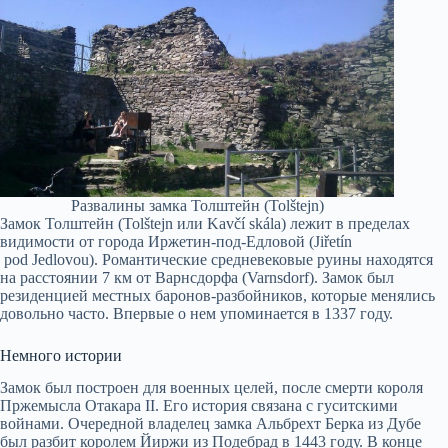
Развалины замка Толштейн (Tolštejn)
Замок Толштейн (Tolštejn или Kavčí skála) лежит в пределах
видимости от города Иржетин-под-Едловой (Jiřetín
pod Jedlovou). Романтические средневековые руины находятся
на расстоянии 7 км от Варнсдорфа (Varnsdorf). Замок был
резиденцией местных баронов-разбойников, которые менялись
довольно часто. Впервые о нем упоминается в 1337 году.
Немного истории
Замок был построен для военных целей, после смерти короля
Пржемысла Отакара II. Его история связана с гуситскими
войнами. Очередной владелец замка Альбрехт Берка из Дубе
был разбит королем Йиржи из Подебрад в 1443 году. В конце