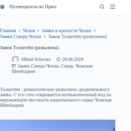
Перейти
Путеводитель по Праге
к
сути
Главная
Чехия
Замки и крепости Чехии
Замки Севера Чехии
Замок Толштейн (развалины)
Замок Толштейн (развалины)
Mihail Schwarz
20.06.2018
Замки Севера Чехии
,
Север
,
Чешская
Швейцария
Толштейн - романтические развалины средневекового
замка. С его стен открывается необыкновенный вид на
окружающую местность национального парка Чешская
Швейцария.