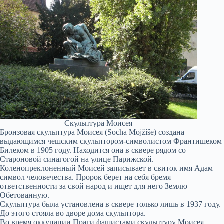
Скульптура Моисея
Бронзовая скульптура Моисея (Socha Mojžíše) создана
выдающимся чешским скульптором-символистом Франтишеком
Билеком в 1905 году. Находится она в сквере рядом со
Староновой синагогой на улице Парижской.
Коленопреклоненный Моисей записывает в свиток имя Адам —
символ человечества. Пророк берет на себя бремя
ответственности за свой народ и ищет для него Землю
Обетованную.
Скульптура была установлена в сквере только лишь в 1937 году.
До этого стояла во дворе дома скульптора.
Во время оккупации Праги фашистами скульптуру Моисея