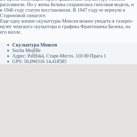
расплавили. Но у жены Белика сохранилась гипсовая модель, и
в 1946 году статую восстановили. В 1947 году ее вернули к
Староновой синагоге.
Еще одну копию скульптуры Моисея можно увидеть в галерее-
музее чешского скульптора и графика Франтишека Билека, на
его вилле.
Скульптура Моисея
Socha Mojžíše
Адрес: Pařížská, Старе-Место, 110 00 Прага 1
GPS: 50,090316 14,418585