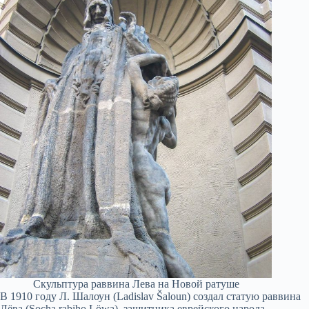
Скульптура раввина Лева на Новой ратуше
В 1910 году Л. Шалоун (Ladislav Šaloun) создал статую раввина
Лёва (Socha rabiho Löwa), защитника еврейского народа,