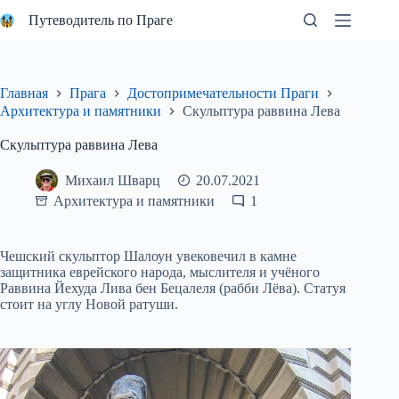
Перейти
Путеводитель по Праге
к
сути
Главная
Прага
Достопримечательности Праги
Архитектура и памятники
Скульптура раввина Лева
Скульптура раввина Лева
Михаил Шварц
20.07.2021
Архитектура и памятники
1
Чешский скульптор Шалоун увековечил в камне
защитника еврейского народа, мыслителя и учёного
Раввина Йехуда Лива бен Бецалеля (рабби Лёва). Статуя
стоит на углу Новой ратуши.