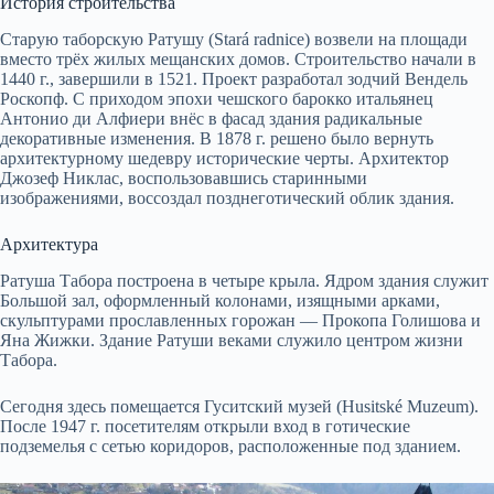
История строительства
Старую таборскую Ратушу (Stará radnice) возвели на площади
вместо трёх жилых мещанских домов. Строительство начали в
1440 г., завершили в 1521. Проект разработал зодчий Вендель
Роскопф. С приходом эпохи чешского барокко итальянец
Антонио ди Алфиери внёс в фасад здания радикальные
декоративные изменения. В 1878 г. решено было вернуть
архитектурному шедевру исторические черты. Архитектор
Джозеф Никлас, воспользовавшись старинными
изображениями, воссоздал позднеготический облик здания.
Архитектура
Ратуша Табора построена в четыре крыла. Ядром здания служит
Большой зал, оформленный колонами, изящными арками,
скульптурами прославленных горожан — Прокопа Голишова и
Яна Жижки. Здание Ратуши веками служило центром жизни
Табора.
Сегодня здесь помещается Гуситский музей (Husitské Muzeum).
После 1947 г. посетителям открыли вход в готические
подземелья с сетью коридоров, расположенные под зданием.