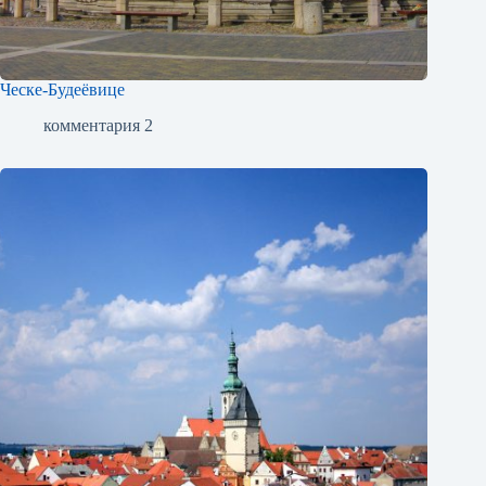
Ческе-Будеёвице
комментария 2