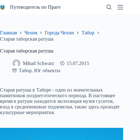
Перейти
Путеводитель по Праге
к
сути
Главная
Чехия
Города Чехии
Табор
Старая таборская ратуша
Старая таборская ратуша
Mihail Schwarz
15.07.2015
Табор
,
Юг объекты
Старая ратуша в Таборе - один из значительных
памятников позднеготического периода. В настоящее
время в ратуше находится экспозиция музея гуситов,
вход в средневековые подземелья, также здесь проходят
культурные мероприятия.