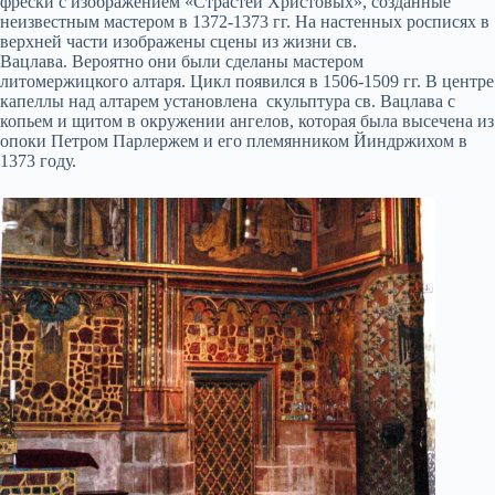
фрески с изображением «Страстей Христовых», созданные
неизвестным мастером в 1372-1373 гг. На настенных росписях в
верхней части изображены сцены из жизни св.
Вацлава. Вероятно они были сделаны мастером
литомержицкого алтаря. Цикл появился в 1506-1509 гг. В центре
капеллы над алтарем установлена скульптура св. Вацлава с
копьем и щитом в окружении ангелов, которая была высечена из
опоки Петром Парлержем и его племянником Йиндржихом в
1373 году.