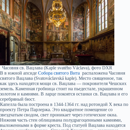
Часовня св. Вацлава (Kaple svatého Václava), фото DXR
В в южной апсиде
Собора святого Вита
распаложена Часовня
святого Вацлава (Svatováclavská kaple). Место священное, так
как здесь находятся мощи св. Вацлава — покровителя Чешских
земель. Каменная гробница стоит на пьедестале, украшенном
золотом и камнями. В ларце покоятся останки св. Вацлава и его
серебряный бюст.
Капелла была построена в 1344-1364 гг. над ротондой X века по
проекту Петра Парлержа. Это квадратное помещение со
звездчатым сводом, свет проникает через готические окна.
Нижняя часть стен облицована полудрагоценными камнями,
выложенными в форме креста. Под статуей Вацлава находятся