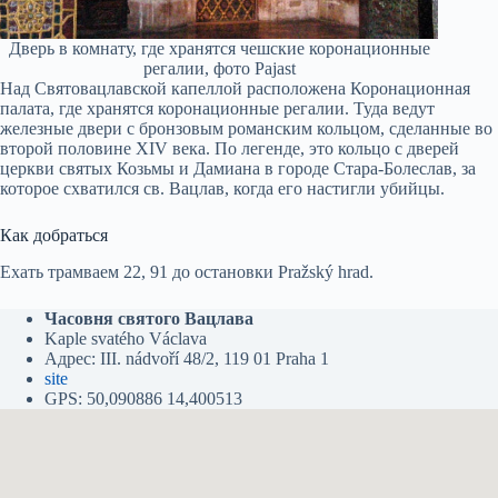
Дверь в комнату, где хранятся чешские коронационные
регалии, фото Pajast
Над Святовацлавской капеллой расположена Коронационная
палата, где хранятся коронационные регалии. Туда ведут
железные двери с бронзовым романским кольцом, сделанные во
второй половине XIV века. По легенде, это кольцо с дверей
церкви святых Козьмы и Дамиана в городе Стара-Болеслав, за
которое схватился св. Вацлав, когда его настигли убийцы.
Как добраться
Ехать трамваем 22, 91 до остановки Pražský hrad.
Часовня святого Вацлава
Kaple svatého Václava
Адрес: III. nádvoří 48/2, 119 01 Praha 1
site
GPS: 50,090886 14,400513