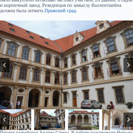
и кирпичный завод. Резиденция по замыслу Валлентшейна
должна была затмить
Пражский град
.
Проект разработал Андреа Спецц. В работе участвовали Николо