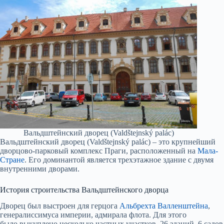
Вальдштейнский дворец (Valdštejnský palác)
Вальдштейнский дворец (Valdštejnský palác) – это крупнейший
дворцово-парковый комплекс Праги, расположенный на
Мала-
Стране
. Его доминантой является трехэтажное здание с двумя
внутренними дворами.
История строительства Вальдштейнского дворца
Дворец был выстроен для герцога
Альбрехта Валленштейна
,
генералиссимуса империи, адмирала флота. Для этого
было выкуплено несколько частных участков, 26 зданий, 6 садов