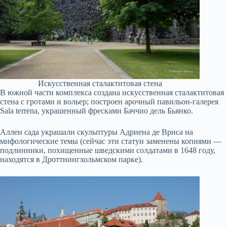
Искусственная сталактитовая стена
В южной части комплекса создана искусственная сталактитовая
стена с гротами и вольер; построен арочный павильон-галерея
Sala terrena, украшенный фресками Баччио дель Бьянко.
Аллеи сада украшали скульптуры Адриена де Вриса на
мифологические темы (сейчас эти статуи заменены копиями —
подлинники, похищенные шведскими солдатами в 1648 году,
находятся в Дроттнингхольмском парке).