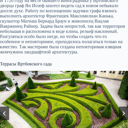
В 1720 году на месте бывшего виноградника у Вртбовского
дворца граф Ян Иозеф захотел видеть сад в новом небывало
доселе духе. Работу по воплощению задумки графа взялись
выполнить архитектор Франтишек Максимилиан Канька,
скульптор Матиаш Бернард Браун и живописец Вацлав
Вавржинец Райнер
.
Задача была непростой, так как территория
небольшая и расположена в виде клина, рельеф наклонный.
Разгуляться особо было негде, но чтобы создать что-то
особенное и неповторимое, приходилось полагаться только на
качество. Так мастерами была создана неповторимая изящная
жемчужина ландшафтной архитектуры.
Террасы Вртбовского сада