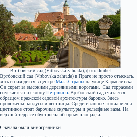
Вртбовский сад (Vrtbovská zahrada), фото dmihel
Вртбовский сад (Vrtbovská zahrada) в Праге не просто отыскать,
хоть и находится в центре
Мала-Страны
на улице Кармелитска.
Он скрыт за высокими деревянными воротами. Сад террасами
спускается по склону
Петршина
. Вртбовский сад считается
образцом пражской садовой архитектуры барокко. Здесь
проложены пандусы и лестницы. Среди изящных топиариев и
цветников стоят барочные скульптуры и рельефные вазы. На
верхней террасе обустроена обзорная площадка.
Сначала были виноградники