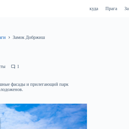
куда
Прага
З
аги
Замок Добржиш
кты
1
кошные фасады и прилегающий парк
олодоженов.