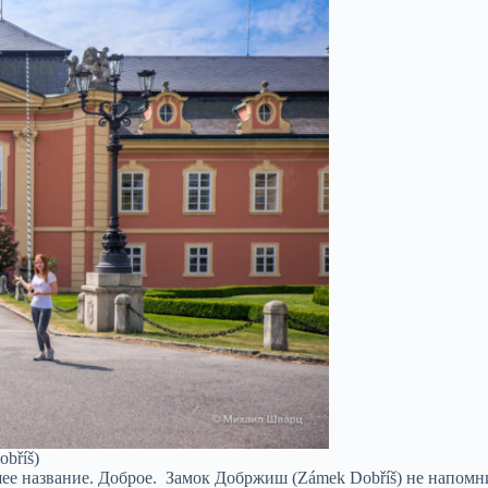
bříš)
ошее название. Доброе. Замок Добржиш (Zámek Dobříš) не напомн