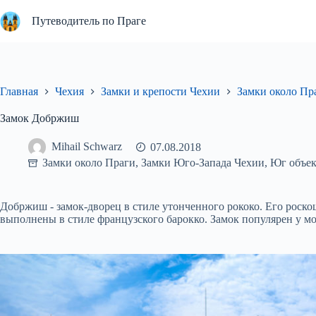
Перейти
к
Путеводитель по Праге
сути
Главная
Чехия
Замки и крепости Чехии
Замки около Пр
Замок Добржиш
Mihail Schwarz
07.08.2018
Замки около Праги
,
Замки Юго-Запада Чехии
,
Юг объе
Добржиш - замок-дворец в стиле утонченного рококо. Его рос
выполнены в стиле французского барокко. Замок популярен у м