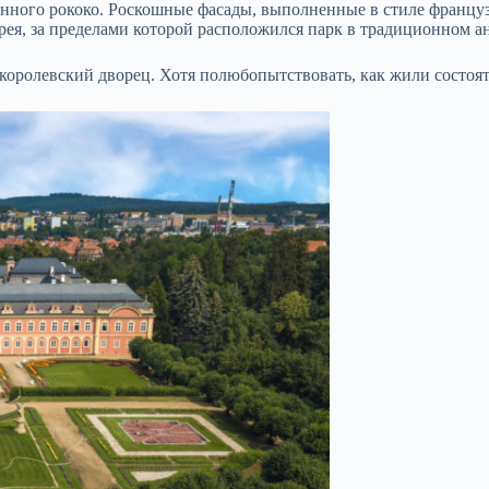
енного рококо. Роскошные фасады, выполненные в стиле француз
рея, за пределами которой расположился парк в традиционном а
е королевский дворец. Хотя полюбопытствовать, как жили состоя