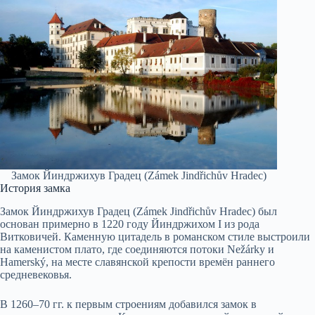
Замок Йиндржихув Градец (Zámek Jindřichův Hradec)
История замка
Замок Йиндржихув Градец (Zámek Jindřichův Hradec) был
основан примерно в 1220 году Йиндржихом I из рода
Витковичей. Каменную цитадель в романском стиле выстроили
на каменистом плато, где соединяются потоки Nežárky и
Hamerský, на месте славянской крепости времён раннего
средневековья.
В 1260–70 гг. к первым строениям добавился замок в