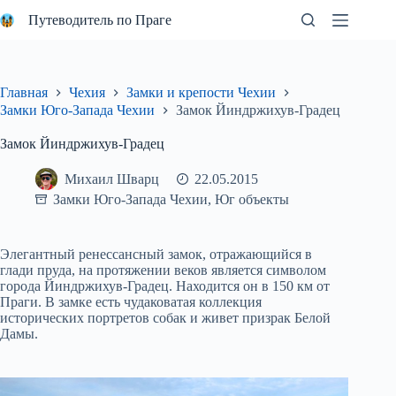
Перейти
Путеводитель по Праге
к
сути
Главная
Чехия
Замки и крепости Чехии
Замки Юго-Запада Чехии
Замок Йиндржихув-Градец
Замок Йиндржихув-Градец
Михаил Шварц
22.05.2015
Замки Юго-Запада Чехии
,
Юг объекты
Элегантный ренессансный замок, отражающийся в
глади пруда, на протяжении веков является символом
города Йиндржихув-Градец. Находится он в 150 км от
Праги. В замке есть чудаковатая коллекция
исторических портретов собак и живет призрак Белой
Дамы.