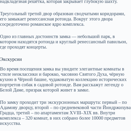
надкладезная решётка, которая закрывает глубокую шахту.
Треугольный третий двор образован сводчатыми коридорами,
его замыкает ренессансная ротонда. Вокруг этого двора
сосредоточено романское ядро комплекса.
Одно из главных достоинств замка — небольшой парк, в
котором находятся ротонда и круглый ренессансный павильон,
где проходят концерты.
Экскурсии
Во время посещения замка вы увидите элегантные комнаты в
стиле неоклассики и барокко, часовню Святого Духа, чёрную
кухню в Чёрной башне, чудаковатую коллекцию исторических
портретов собак в садовой ротонде. Вам расскажут легенду о
Белой Даме, призрак которой живет в замке.
По замку проходит три экскурсионных маршрута: первый – по
Адамову дворцу, второй – по средневековой части Йиндржихува
Градца, третий – по апартаментам XVIII–XIX вв. Внутри
комплекса – 320 комнат, в них собрано более 10000 предметов
искусства.