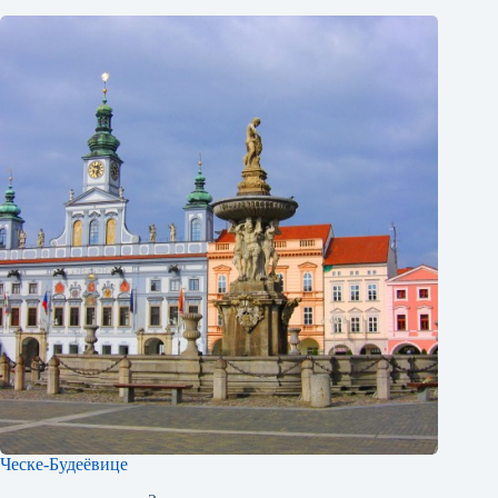
Ческе-Будеёвице