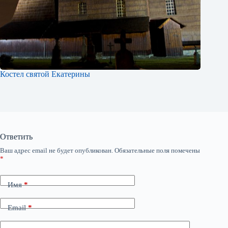
Костел святой Екатерины
Ответить
Ваш адрес email не будет опубликован.
Обязательные поля помечены
*
Имя
*
Email
*