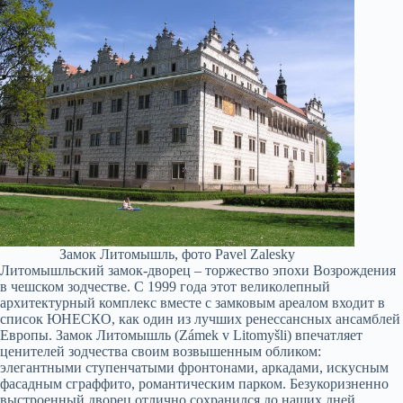
Замок Литомышль, фото Pavel Zalesky
Литомышльский замок-дворец – торжество эпохи Возрождения
в чешском зодчестве. С 1999 года этот великолепный
архитектурный комплекс вместе с замковым ареалом входит в
список ЮНЕСКО, как один из лучших ренессансных ансамблей
Европы. Замок Литомышль (Zámek v Litomyšli) впечатляет
ценителей зодчества своим возвышенным обликом:
элегантными ступенчатыми фронтонами, аркадами, искусным
фасадным сграффито, романтическим парком. Безукоризненно
выстроенный дворец отлично сохранился до наших дней.