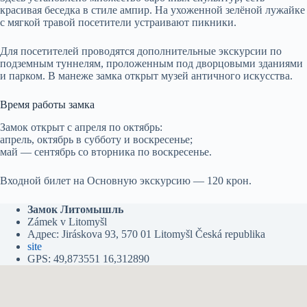
красивая беседка в стиле ампир. На ухоженной зелёной лужайке
с мягкой травой посетители устраивают пикники.
Для посетителей проводятся дополнительные экскурсии по
подземным туннелям, проложенным под дворцовыми зданиями
и парком. В манеже замка открыт музей античного искусства.
Время работы замка
Замок открыт с апреля по октябрь:
апрель, октябрь в субботу и воскресенье;
май — сентябрь со вторника по воскресенье.
Входной билет на Основную экскурсию — 120 крон.
Замок Литомышль
Zámek v Litomyšl
Адрес: Jiráskova 93, 570 01 Litomyšl Česká republika
site
GPS: 49,873551 16,312890