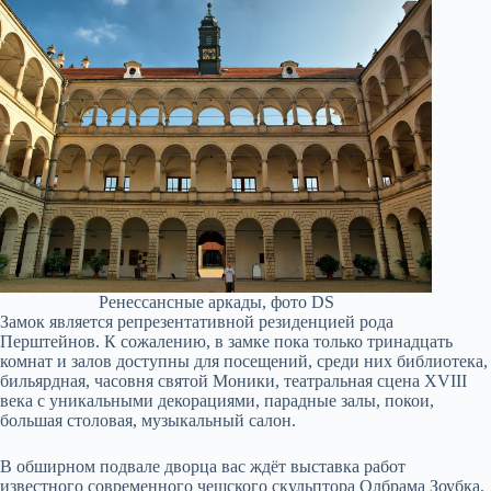
Ренессансные аркады, фото DS
Замок является репрезентативной резиденцией рода
Перштейнов. К сожалению, в замке пока только тринадцать
комнат и залов доступны для посещений, среди них библиотека,
бильярдная, часовня святой Моники, театральная сцена XVIII
века с уникальными декорациями, парадные залы, покои,
большая столовая, музыкальный салон.
В обширном подвале дворца вас ждёт выставка работ
известного современного чешского скульптора Олбрама Зоубка,