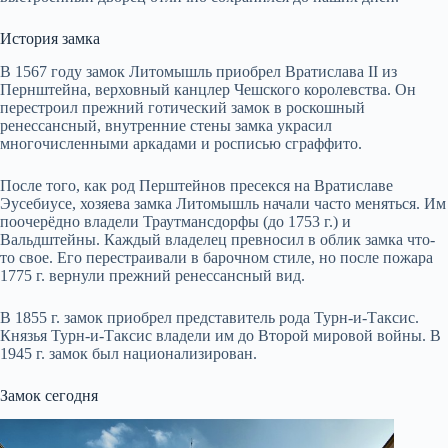
История замка
В 1567 году замок Литомышль приобрел Вратислава II из
Пернштейна, верховный канцлер Чешского королевства. Он
перестроил прежний готический замок в роскошный
ренессансный, внутренние стены замка украсил
многочисленными аркадами и росписью сграффито.
После того, как род Перштейнов пресекся на Вратиславе
Эусебиусе, хозяева замка Литомышль начали часто меняться. Им
поочерёдно владели Траутмансдорфы (до 1753 г.) и
Вальдштейны. Каждый владелец превносил в облик замка что-
то свое. Его перестраивали в барочном стиле, но после пожара
1775 г. вернули прежний ренессансный вид.
В 1855 г. замок приобрел представитель рода Турн-и-Таксис.
Князья Турн-и-Таксис владели им до Второй мировой войны. В
1945 г. замок был национализирован.
Замок сегодня