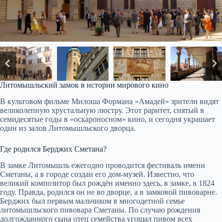
Литомышльский замок в истории мирового кино
В культовом фильме Милоша Формана «Амадей» зрители видят
великолепную хрустальную люстру. Этот раритет, снятый в
семидесятые годы в «оскароносном» кино, и сегодня украшает
один из залов Литомышльского дворца.
Где родился Берджих Сметана?
В замке Литомышль ежегодно проводится фестиваль имени
Сметаны, а в городе создан его дом-музей. Известно, что
великий композитор был рождён именно здесь, в замке, в 1824
году. Правда, родился он не во дворце, а в замковой пивоварне.
Берджих был первым мальчиком в многодетной семье
литомышльского пивовара Сметаны. По случаю рождения
долгожданного сына отец семейства угощал пивом всех