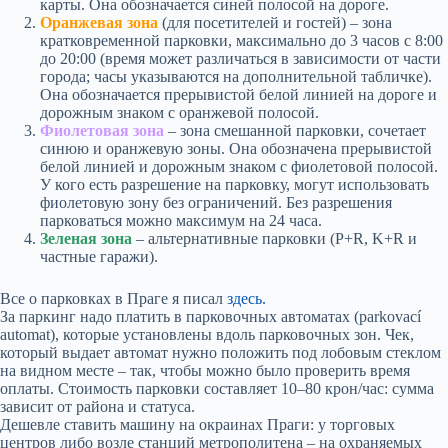
карты. Она обозначается синей полосой на дороге.
Оранжевая зона
(для посетителей и гостей) – зона
кратковременной парковки, максимально до 3 часов с 8:00
до 20:00 (время может различаться в зависимости от части
города; часы указываются на дополнительной табличке).
Она обозначается прерывистой белой линией на дороге и
дорожным знаком с оранжевой полосой.
Фиолетовая зона
– зона смешанной парковки, сочетает
синюю и оранжевую зоны. Она обозначена прерывистой
белой линией и дорожным знаком с фиолетовой полосой.
У кого есть разрешение на парковку, могут использовать
фиолетовую зону без ограничений. Без разрешения
парковаться можно максимум на 24 часа.
Зеленая зона
– альтернативные парковки (P+R, K+R и
частные гаражи).
Все о парковках в Праге я писал
здесь.
За паркинг надо платить в парковочных автоматах (parkovací
automat), которые установлены вдоль парковочных зон. Чек,
который выдает автомат нужно положить под лобовым стеклом
на видном месте – так, чтобы можно было проверить время
оплаты. Стоимость парковки составляет 10–80 крон/час: сумма
зависит от района и статуса.
Дешевле ставить машину на окраинах Праги: у торговых
центров либо возле станций метрополитена – на охраняемых