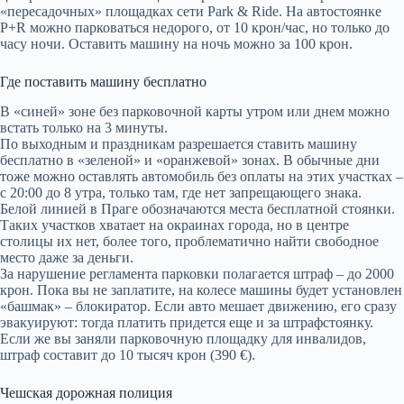
«пересадочных» площадках сети Park & Ride. На автостоянке
P+R можно парковаться недорого, от 10 крон/час, но только до
часу ночи. Оставить машину на ночь можно за 100 крон.
Где поставить машину бесплатно
В «синей» зоне без парковочной карты утром или днем можно
встать только на 3 минуты.
По выходным и праздникам разрешается ставить машину
бесплатно в «зеленой» и «оранжевой» зонах. В обычные дни
тоже можно оставлять автомобиль без оплаты на этих участках –
с 20:00 до 8 утра, только там, где нет запрещающего знака.
Белой линией в Праге обозначаются места бесплатной стоянки.
Таких участков хватает на окраинах города, но в центре
столицы их нет, более того, проблематично найти свободное
место даже за деньги.
За нарушение регламента парковки полагается штраф – до 2000
крон. Пока вы не заплатите, на колесе машины будет установлен
«башмак» – блокиратор. Если авто мешает движению, его сразу
эвакуируют: тогда платить придется еще и за штрафстоянку.
Если же вы заняли парковочную площадку для инвалидов,
штраф составит до 10 тысяч крон (390 €).
Чешская дорожная полиция