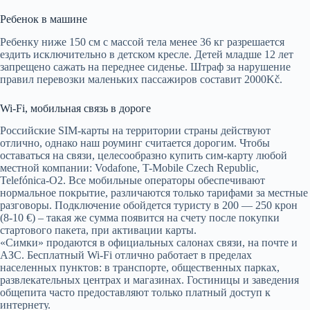
Ребенок в машине
Ребенку ниже 150 см с массой тела менее 36 кг разрешается
ездить исключительно в детском кресле. Детей младше 12 лет
запрещено сажать на переднее сиденье. Штраф за нарушение
правил перевозки маленьких пассажиров составит 2000Kč.
Wi-Fi, мобильная связь в дороге
Российские SIM-карты на территории страны действуют
отлично, однако наш роуминг считается дорогим. Чтобы
оставаться на связи, целесообразно купить сим-карту любой
местной компании: Vodafone, T-Mobile Czech Republic,
Telefónica-O2. Все мобильные операторы обеспечивают
нормальное покрытие, различаются только тарифами за местные
разговоры. Подключение обойдется туристу в 200 — 250 крон
(8-10 €) – такая же сумма появится на счету после покупки
стартового пакета, при активации карты.
«Симки» продаются в официальных салонах связи, на почте и
АЗС. Бесплатный Wi-Fi отлично работает в пределах
населенных пунктов: в транспорте, общественных парках,
развлекательных центрах и магазинах. Гостиницы и заведения
общепита часто предоставляют только платный доступ к
интернету.