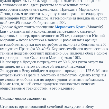
нужно проехать 170 км. Здравница находится в заповеднике
Славковский лес. Здесь разбиты великолепные парки,
построены спортивные комплексы. Приехав в Марианские
Лазни, нельзя не посетить родину «пилзнера» – легендарную
пивоварню Plzeňský Prazdroj. Автомобильная поездка на курорт
всей семьёй также обойдется вам в 50€.
Дороже будет стоить посещение
Моравского Краса
(Moravský
kras). Знаменитый национальный заповедник с системой
карстовых пещер, протяженностью 25 км, находится в Южной
Моравии – возле местечка Бланско. Кроме оплаты аренды
автомобиля за сутки вам потребуется около 23 л бензина на 250
км пути от Праги (за 30–40 €). Бюджет семейного путешествия к
тайным пещерам составит примерно 80€, включая обед в одном
из ресторанчиков Скального Млина (около 10€).
На поездку в Дрезден потребуется от 50 € (без учета затрат на
питание, но с учетом почасовой платной парковки).
Экскурсия в Вену обойдется дороже – примерно в 125 €. Можно
отправиться из Праги в Австрию и самолетом, однако тогда вы
не сможете любоваться по дороге удивительными пейзажами.
Кроме того, вашей семье придется пользоваться венским
общественным транспортом, а это недешево.
Сколько можно сэкономить
Стоимость организованной семейной экскурсии в Вену