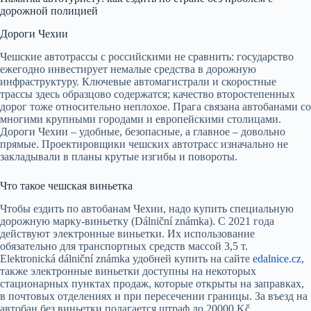
дорожной полицией
Дороги Чехии
Чешские автотрассы с российскими не сравнить: государство
ежегодно инвестирует немалые средства в дорожную
инфраструктуру. Ключевые автомагистрали и скоростные
трассы здесь образцово содержатся; качество второстепенных
дорог тоже относительно неплохое. Прага связана автобанами со
многими крупными городами и европейскими столицами.
Дороги Чехии – удобные, безопасные, а главное – довольно
прямые. Проектировщики чешских автотрасс изначально не
закладывали в планы крутые изгибы и повороты.
Что такое чешская виньетка
Чтобы ездить по автобанам Чехии, надо купить специальную
дорожную марку-виньетку (Dálniční známka). С 2021 года
действуют электронные виньетки. Их использование
обязательно для транспортных средств массой 3,5 т.
Elektronická dálniční známka удобней купить на сайте
edalnice.cz
,
также электронные виньетки доступны на некоторых
стационарных пунктах продаж, которые открыты на заправках,
в почтовых отделениях и при пересечении границы. За въезд на
автобан без виньетки полагается штраф до 20000 Kč.