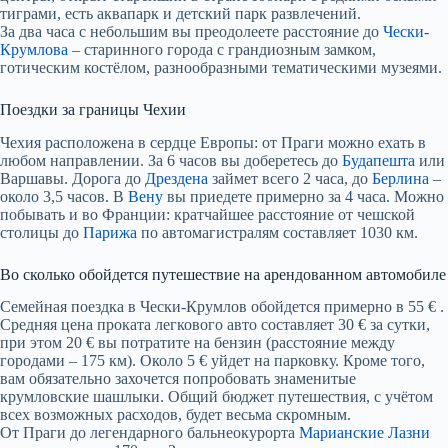
тиграми, есть аквапарк и детский парк развлечений.
За два часа с небольшим вы преодолеете расстояние до
Чески-
Крумлова
– старинного города с грандиозным замком,
готическим костёлом, разнообразными тематическими музеями.
Поездки за границы Чехии
Чехия расположена в сердце Европы: от Праги можно ехать в
любом направлении. За 6 часов вы доберетесь до
Будапешта
или
Варшавы. Дорога до
Дрездена
займет всего 2 часа, до
Берлина
–
около 3,5 часов. В
Вену
вы приедете примерно за 4 часа. Можно
побывать и во Франции: кратчайшее расстояние от чешской
столицы до
Парижа
по автомагистралям составляет 1030 км.
Во сколько обойдется путешествие на арендованном автомобиле
Семейная поездка в Чески-Крумлов обойдется примерно в 55 € .
Средняя цена проката легкового авто составляет 30 € за сутки,
при этом 20 € вы потратите на бензин (расстояние между
городами – 175 км). Около 5 € уйдет на парковку. Кроме того,
вам обязательно захочется попробовать знаменитые
крумловские шашлыки. Общий бюджет путешествия, с учётом
всех возможных расходов, будет весьма скромным.
От Праги до легендарного бальнеокурорта
Марианские Лазни