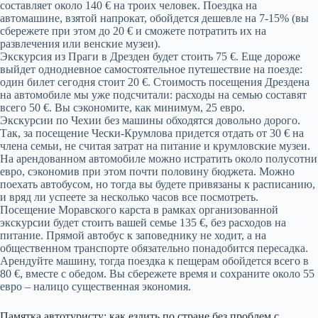
составляет около 140 € на троих человек. Поездка на
автомашине, взятой напрокат, обойдется дешевле на 7-15% (вы
сбережете при этом до 20 € и сможете потратить их на
развлечения или венские музеи).
Экскурсия из Праги в Дрезден будет стоить 75 €. Еще дороже
выйдет однодневное самостоятельное путешествие на поезде:
один билет сегодня стоит 20 €. Стоимость посещения Дрездена
на автомобиле мы уже подсчитали: расходы на семью составят
всего 50 €. Вы сэкономите, как минимум, 25 евро.
Экскурсии по Чехии без машины обходятся довольно дорого.
Так, за посещение Чески-Крумлова придется отдать от 30 € на
члена семьи, не считая затрат на питание и крумловские музеи.
На арендованном автомобиле можно истратить около полусотни
евро, сэкономив при этом почти половину бюджета. Можно
поехать автобусом, но тогда вы будете привязаны к расписанию,
и вряд ли успеете за несколько часов все посмотреть.
Посещение Моравского карста в рамках организованной
экскурсии будет стоить вашей семье 135 €, без расходов на
питание. Прямой автобус к заповеднику не ходит, а на
общественном транспорте обязательно понадобится пересадка.
Арендуйте машину, тогда поездка к пещерам обойдется всего в
80 €, вместе с обедом. Вы сбережете время и сохраните около 55
евро – налицо существенная экономия.
Памятка автотуристу: как ездить по стране без проблем с