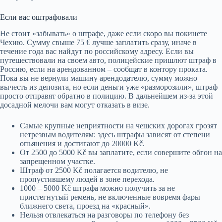
Если вас оштрафовали
Не стоит «забывать» о штрафе, даже если скоро вы покинете
Чехию. Сумму свыше 75 € лучше заплатить сразу, иначе в
течение года вас найдут по российскому адресу. Если вы
путешествовали на своем авто, полицейские пришлют штраф в
Россию, если на арендованном – сообщат в контору проката.
Пока вы не вернули машину арендодателю, сумму можно
вычесть из депозита, но если деньги уже «разморозили», штраф
просто отправят обратно в полицию. В дальнейшем из-за этой
досадной мелочи вам могут отказать в визе.
Самые крупные неприятности на чешских дорогах грозят
нетрезвым водителям: здесь штрафы зависят от степени
опьянения и достигают до 20000 Kč.
От 2500 до 5000 Kč вы заплатите, если совершите обгон на
запрещенном участке.
Штраф от 2500 Kč полагается водителю, не
пропустившему людей в зоне перехода.
1000 – 5000 Kč штрафа можно получить за не
пристегнутый ремень, не включенные вовремя фары
ближнего света, проезд на «красный».
Нельзя отвлекаться на разговоры по телефону без