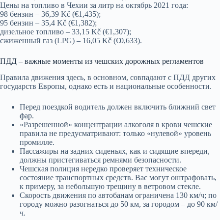
Цены на топливо в Чехии за литр на октябрь 2021 года:
98 бензин – 36,39 Kč (€1,435);
95 бензин – 35,4 Kč (€1,382);
дизельное топливо – 33,15 Kč (€1,307);
сжиженный газ (LPG) – 16,05 Kč (€0,633).
ПДД – важные моменты из чешских дорожных регламентов
Правила движения здесь, в основном, совпадают с ПДД других
государств Европы, однако есть и национальные особенности.
Перед поездкой водитель должен включить ближний свет
фар.
«Разрешенной» концентрации алкоголя в крови чешские
правила не предусматривают: только «нулевой» уровень
промилле.
Пассажиры на задних сиденьях, как и сидящие впереди,
должны пристегиваться ремнями безопасности.
Чешская полиция нередко проверяет техническое
состояние транспортных средств. Вас могут оштрафовать,
к примеру, за небольшую трещину в ветровом стекле.
Скорость движения по автобанам ограничена 130 км/ч; по
городу можно разогнаться до 50 км, за городом – до 90 км/
ч.