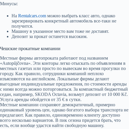
Минусы:
На
Rentalcars.com
можно выбрать класс авто, однако
зарезервировать конкретный автомобиль все-таки не
получится.
Машину в указанное место вам тоже не доставят.
Депозит за прокат останется высоким.
Чешские прокатные компании
Местные фирмы автопроката работают под названием
«Autopůjčovna». Эти конторы легко отыскать по объявлениям в
местных газетах или просто по вывескам во время прогулки по
городу. Как правило, сотрудники компаний неплохо
изъясняются на английском. Локальные фирмы делают
выгодные индивидуальные предложения, по стоимости аренды
с ними всегда можно поторговаться. За компактный бюджетный
седан, например, SKODA Octavia, возьмут депозит от 10 000 Kč.
Услуга аренды обойдется от 35 € в сутки.
Местные компании сохраняют демократичный, примерно
одинаковый уровень цен, однако богатого выбора транспорта не
предлагают. Как правило, единовременно клиенту доступно
всего несколько вариантов. В пик сезона придется брать, что
есть, если вообще удастся найти свободную машину.