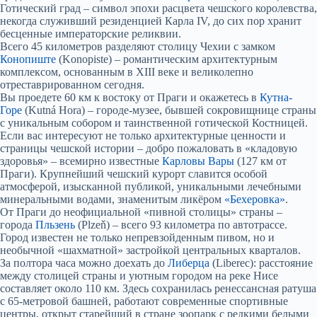
Готический град – символ эпохи расцвета чешского королевства,
некогда служивший резиденцией Карла IV, до сих пор хранит
бесценные императорские реликвии.
Всего 45 километров разделяют столицу Чехии с замком
Конопиште
(Konopiste) – романтическим архитектурным
комплексом, основанным в XIII веке и великолепно
отреставрированном сегодня.
Вы проедете 60 км к востоку от Праги и окажетесь в
Кутна-
Горе
(Kutná Hora) – городе-музее, бывшей сокровищнице страны
с уникальным собором и таинственной готической Костницей.
Если вас интересуют не только архитектурные ценности и
страницы чешской истории – добро пожаловать в «кладовую
здоровья» – всемирно известные
Карловы Вары
(127 км от
Праги). Крупнейший чешский курорт славится особой
атмосферой, изысканной публикой, уникальными лечебными
минеральными водами, знаменитым ликёром
«Бехеровка»
.
От Праги до неофициальной «пивной столицы» страны –
города
Пльзень
(Plzeň) – всего 93 километра по автотрассе.
Город известен не только непревзойденным пивом, но и
необычной «шахматной» застройкой центральных кварталов.
За полтора часа можно доехать до
Либерца
(Liberec): расстояние
между столицей страны и уютным городом на реке Нисе
составляет около 110 км. Здесь сохранилась ренессансная ратуша
с 65-метровой башней, работают современные спортивные
центры, открыт старейший в стране зоопарк с редкими белыми