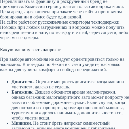
Переплачивать за франшизу и раскрученный бренд не
приходится. Комиссии сервису платят только автопрокатчики.
Цена аренды для клиента при заказе через сайт и при прямом
бронировании в офисе будет одинаковой.
На сайте работают русскоязычные операторы техподдержки.
Помощь при любых затруднениях и вопросах можно получить
непосредственно в чате, по телефоу и e-mail, через соцсети, либо
через мессенджеры.
Какую машину взять напрокат
При выборе автомобиля не следует ориентироваться только на
экономию. В поездках по Чехии вы сами увидите, насколько
важны для туриста комфорт и свобода передвижений.
Двигатель.
Оцените мощность двигателя: когда машина
«не тянет», далеко не уедешь.
Багажник.
Дешево обходится аренда малолитражки,
однако багажник малогабаритного авто может попросту не
вместить объемные дорожные сумки. Были случаи, когда
для поездки из аэропорта, кроме арендованной машины,
туристам приходилось нанимать дополнительное такси,
чтобы увезти вещи.
Минивэн.
Не стоит брать напрокат семиместный
автомобиль, если вы едете компанией с габаритным