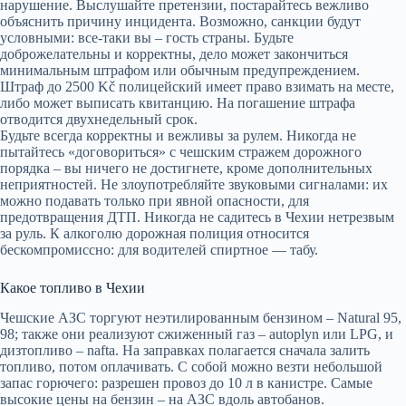
нарушение. Выслушайте претензии, постарайтесь вежливо
объяснить причину инцидента. Возможно, санкции будут
условными: все-таки вы – гость страны. Будьте
доброжелательны и корректны, дело может закончиться
минимальным штрафом или обычным предупреждением.
Штраф до 2500 Kč полицейский имеет право взимать на месте,
либо может выписать квитанцию. На погашение штрафа
отводится двухнедельный срок.
Будьте всегда корректны и вежливы за рулем. Никогда не
пытайтесь «договориться» с чешским стражем дорожного
порядка – вы ничего не достигнете, кроме дополнительных
неприятностей. Не злоупотребляйте звуковыми сигналами: их
можно подавать только при явной опасности, для
предотвращения ДТП. Никогда не садитесь в Чехии нетрезвым
за руль. К алкоголю дорожная полиция относится
бескомпромиссно: для водителей спиртное — табу.
Какое топливо в Чехии
Чешские АЗС торгуют неэтилированным бензином – Natural 95,
98; также они реализуют сжиженный газ – autoplyn или LPG, и
дизтопливо – nafta. На заправках полагается сначала залить
топливо, потом оплачивать. С собой можно везти небольшой
запас горючего: разрешен провоз до 10 л в канистре. Самые
высокие цены на бензин – на АЗС вдоль автобанов.