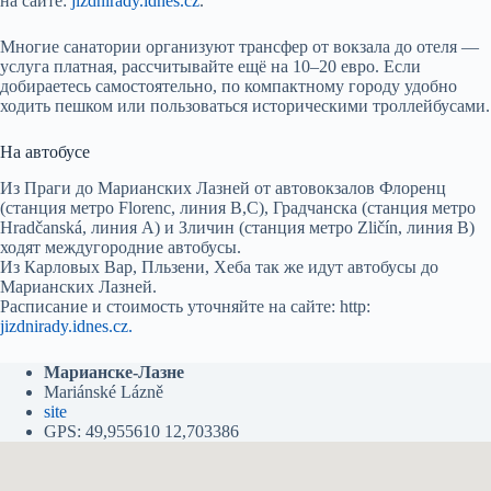
на сайте:
jizdnirady.idnes.cz
.
Многие санатории организуют трансфер от вокзала до отеля —
услуга платная, рассчитывайте ещё на 10–20 евро. Если
добираетесь самостоятельно, по компактному городу удобно
ходить пешком или пользоваться историческими троллейбусами.
На автобусе
Из Праги до Марианских Лазней от автовокзалов Флоренц
(станция метро Florenc, линия В,С), Градчанска (станция метро
Hradčanská, линия А) и Зличин (станция метро Zličín, линия В)
ходят междугородние автобусы.
Из Карловых Вар, Пльзени, Хеба так же идут автобусы до
Марианских Лазней.
Расписание и стоимость уточняйте на сайте: http:
jizdnirady.idnes.cz.
Марианске-Лазне
Mariánské Lázně
site
GPS: 49,955610 12,703386