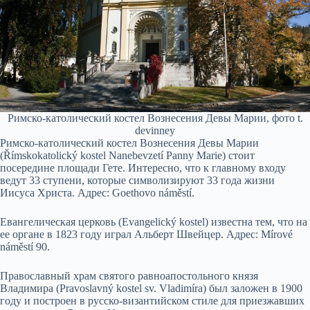
Римско-католический костел Вознесения Девы Марии, фото t.
devinney
Римско-католический костел Вознесения Девы Марии
(Římskokatolický kostel Nanebevzetí Panny Marie) стоит
посередине площади Гете. Интересно, что к главному входу
ведут 33 ступени, которые символизируют 33 года жизни
Иисуса Христа. Адрес: Goethovo náměstí.
Евангелическая церковь (Evangelický kostel) известна тем, что на
ее органе в 1823 году играл Альберт Швейцер. Адрес: Mírové
náměstí 90.
Православный храм святого равноапостольного князя
Владимира (Pravoslavný kostel sv. Vladimíra) был заложен в 1900
году и построен в русско-византийском стиле для приезжавших