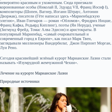
невероятно красивым и ухоженным. Сюда приезжали
коронованные особы (Николай II, Эдуард VII, Франц Иосиф I),
композиторы (Шопен, Вагнер, Иоганн Штраус, Антонин
Дворжак), писатели (Гёте написал здесь «Мариенбадскую
элегию», Иван Гончаров — роман «Обломов», Фридрих Ницше,
Франц Кафка, Редьярд Киплинг), поэты (Ян Неруда), ученые
(Зигмунд Фрейд, Томас Алва Эдисон) и аристократы. В
популярный Мариенбад, «самый очаровательный и
современный город в Европе», как писал Марк Твен,
заглядывали миллионеры Вандербильт, Джон Пирпонт Морган,
Луи Рено.
Сегодня красивейший зелёный курорт Марианские Лазни стали
называть «Изумрудной жемчужиной Чехии».
Лечение на курорте Марианские Лазни
Природные источники