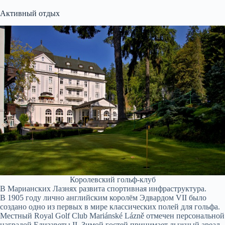
Активный отдых
Королевский гольф-клуб
В Марианских Лазнях развита спортивная инфраструктура.
В 1905 году лично английским королём Эдвардом VII было
создано одно из первых в мире классических полей для гольфа.
Местный Royal Golf Club Mariánské Lázně отмечен персональной
наградой Елизаветы II. Зимой гостей принимает лыжный ареал