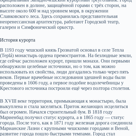
расположен в долине, защищённой горами с трёх сторон, на
высоте около 600 м над уровнем моря, в окружении
Славковского леса. Здесь сохранилась представительная
неоренессансная архитектура, работают Городской театр,
галереи и Симфонический оркестр.
История курорта
В 1193 году чешский князь Грознатой основал в селе Тепла
(Teplá) монастырь ордена премострантов. На безлюдные земли,
где сейчас расположен курорт, пришли монахи. Они первыми
обнаружили целебные источники, но о том, как можно
использовать их свойства, люди догадались только через пять
веков. Первые врачебные исследования здешней воды были
проведены в 1606 году, а первое подобие водолечебницы у
Крестового источника построили ещё через полтора столетия.
В XVIII веке территория, примыкающая к монастырю, была
выкуплена и стала заселяться. Приток желающих исцелиться
был огромен. Начался строительный бум. В 1818 году
Мариенбад получил статус курорта, а в 1865 году — статус
города. После того, как в 1871 году железная дорога соединила
Марианские Лазни с крупными чешскими городами и Веной,
развитие города пошло быстрыми темпами. Город стал