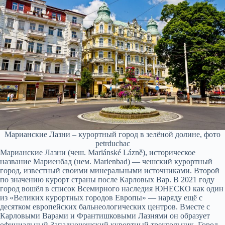
Марианские Лазни – курортный город в зелёной долине, фото
petrduchac
Марианские Лазни (чеш. Mariánské Lázně), историческое
название Мариенбад (нем. Marienbad) — чешский курортный
город, известный своими минеральными источниками. Второй
по значению курорт страны после Карловых Вар. В 2021 году
город вошёл в список Всемирного наследия ЮНЕСКО как один
из «Великих курортных городов Европы» — наряду ещё с
десятком европейских бальнеологических центров. Вместе с
Карловыми Варами и Франтишковыми Лазнями он образует
официальный Западночешский курортный треугольник. Город