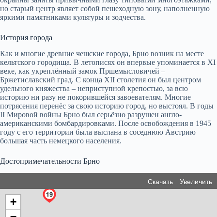
но старый центр являет собой пешеходную зону, наполненную
яркими памятниками культуры и зодчества.
История города
Как и многие древние чешские города, Брно возник на месте
кельтского городища. В летописях он впервые упоминается в XI
веке, как укреплённый замок Пршемысловичей –
Бржетиславский град. C конца XII столетия он был центром
удельного княжества – неприступной крепостью, за всю
историю ни разу не покорившейся завоевателям. Многие
потрясения перенёс за свою историю город, но выстоял. В годы
II Мировой войны Брно был серьёзно разрушен англо-
американскими бомбардировками. После освобождения в 1945
году с его территории была выслана в соседнюю Австрию
большая часть немецкого населения.
Достопримечательности Брно
Скачать
Увеличить