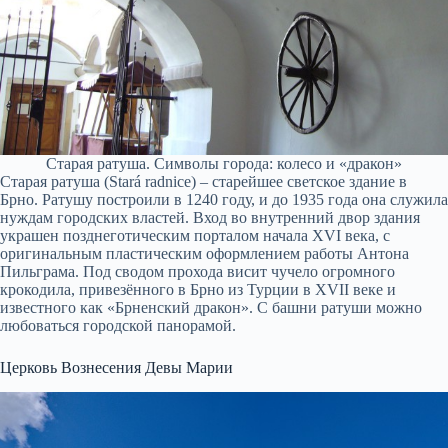
Старая ратуша. Символы города: колесо и «дракон»
Старая ратуша (Stará radnice) – старейшее светское здание в
Брно. Ратушу построили в 1240 году, и до 1935 года она служила
нуждам городских властей. Вход во внутренний двор здания
украшен позднеготическим порталом начала XVI века, с
оригинальным пластическим оформлением работы Антона
Пильграма. Под сводом прохода висит чучело огромного
крокодила, привезённого в Брно из Турции в XVII веке и
известного как «Брненский дракон». С башни ратуши можно
любоваться городской панорамой.
Церковь Вознесения Девы Марии