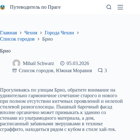
Перейти
Путеводитель по Праге
к
сути
Главная
Чехия
Города Чехии
Список городов
Брно
Брно
Mihail Schwarz
05.03.2026
Список городов
,
Южная Моравия
3
Прогуливаясь по улицам Брно, обратите внимание на
удивительно гармоничное сочетание старого и нового
при полном отсутствии китчевых проявлений и нелепой
стилевой разноголосицы. Пышный барочный фасад
вполне органично может примыкать к зданию со
стенами из ультрамодного материала, а дом,
расписанный забавными зверушками в технике
сграффито, находиться рядом с кубом в стиле хай-тек.