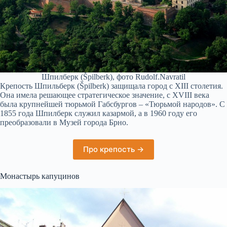
Шпилберк (Špilberk), фото Rudolf.Navratil
Крепость Шпильберк (Špilberk) защищала город с XIII столетия.
Она имела решающее стратегическое значение, с XVIII века
была крупнейшей тюрьмой Габсбургов – «Тюрьмой народов». С
1855 года Шпилберк служил казармой, а в 1960 году его
преобразовали в Музей города Брно.
Про крепость →
Монастырь капуцинов