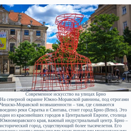
Современное искусство на улицах Брно
На северной окраине Южно-Моравской равнины, под отрогами
Чешско-Моравской возвышенности – там, где сливаются
воедино реки Свратка и Свитава, стоит город Брно (Brno). Это
один из красивейших городов в Центральной Европе, столица
Южноморавского края, важный индустриальный центр. Брно –
исторический город, существующий более тысячелетия. Его
окраины заняты привычными глазу типовыми многоэтажками,