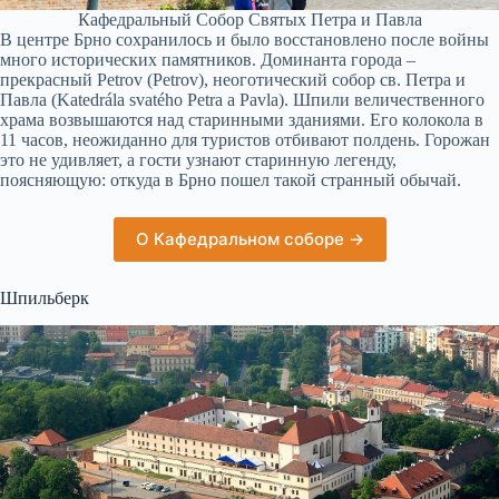
Кафедральный Собор Святых Петра и Павла
В центре Брно сохранилось и было восстановлено после войны
много исторических памятников. Доминанта города –
прекрасный Petrov (Petrov), неоготический собор св. Петра и
Павла (Katedrála svatého Petra a Pavla). Шпили величественного
храма возвышаются над старинными зданиями. Его колокола в
11 часов, неожиданно для туристов отбивают полдень. Горожан
это не удивляет, а гости узнают старинную легенду,
поясняющую: откуда в Брно пошел такой странный обычай.
О Кафедральном соборе →
Шпильберк