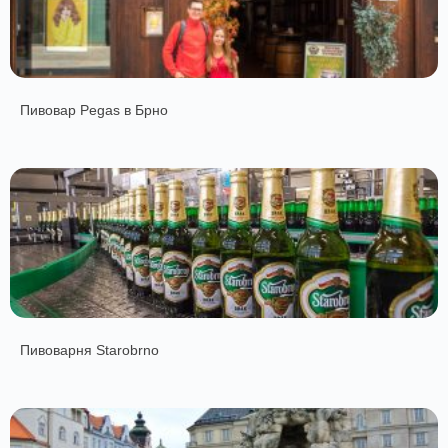
Пивовар Pegas в Брно
Пивоварня Starobrno