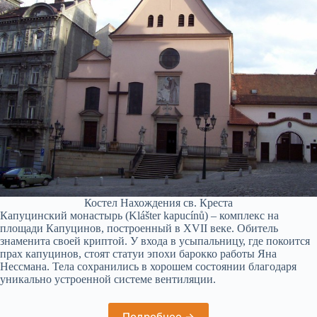
Костел Нахождения св. Креста
Капуцинский монастырь (Klášter kapucínů) – комплекс на
площади Капуцинов, построенный в XVII веке. Обитель
знаменита своей криптой. У входа в усыпальницу, где покоится
прах капуцинов, стоят статуи эпохи барокко работы Яна
Нессмана. Тела сохранились в хорошем состоянии благодаря
уникально устроенной системе вентиляции.
Подробнее →