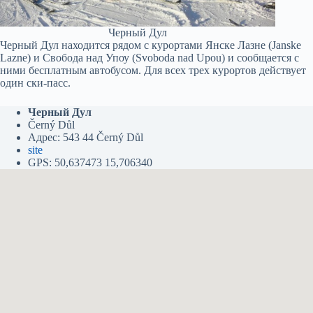
Черный Дул
Черный Дул находится рядом с курортами Янске Лазне (Janske
Lazne) и Свобода над Упоу (Svoboda nad Upou) и сообщается с
ними бесплатным автобусом. Для всех трех курортов действует
один ски-пасс.
Черный Дул
Černý Důl
Адрес: 543 44 Černý Důl
site
GPS: 50,637473 15,706340