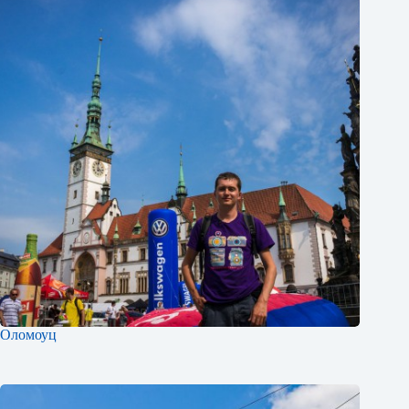
Оломоуц