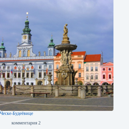
Ческе-Будеёвице
комментария 2