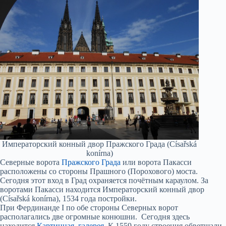
Императорский конный двор Пражского Града (Císařská
konírna)
Северные ворота
Пражского Града
или ворота Пакасси
расположены со стороны Прашного (Порохового) моста.
Сегодня этот вход в Град охраняется почётным караулом. За
воротами Пакасси находится Императорский конный двор
(Císařská konírna), 1534 года постройки.
При Фердинанде I по обе стороны Северных ворот
располагались две огромные конюшни. Cегодня здесь
находится
Картинная галерея
. К 1559 году строения обветшали