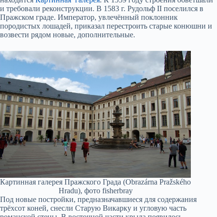
и требовали реконструкции. В 1583 г. Рудольф II поселился в
Пражском граде. Император, увлечённый поклонник
породистых лошадей, приказал перестроить старые конюшни и
возвести рядом новые, дополнительные.
Картинная галерея Пражского Града (Obrazárna Pražského
Hradu), фото fisherbray
Под новые постройки, предназначавшиеся для содержания
трёхсот коней, снесли Старую Викарку и угловую часть
романской стены. В восточной части крыла появилось