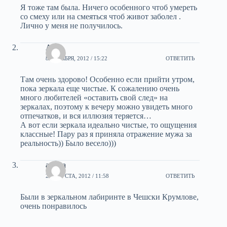
Я тоже там была. Ничего особенного чтоб умереть
со смеху или на смеяться чтоб живот заболел .
Лично у меня не получилось.
Аня
8 ОКТЯБРЯ, 2012 / 15:22
ОТВЕТИТЬ
Там очень здорово! Особенно если прийти утром,
пока зеркала еще чистые. К сожалению очень
много любителей «оставить свой след» на
зеркалах, поэтому к вечеру можно увидеть много
отпечатков, и вся иллюзия теряется…
А вот если зеркала идеально чистые, то ощущения
классные! Пару раз я приняла отражение мужа за
реальность)) Было весело)))
алина
2 АВГУСТА, 2012 / 11:58
ОТВЕТИТЬ
Были в зеркальном лабиринте в Чешски Крумлове,
очень понравилось