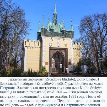
Зеркальный лабиринт (Zrcadlové bludiště), фото Chabe01
Зеркальный лабиринт (Zrcadlové bludiště) расположен на холме
Петршин
. Здание было построено как павильон Klubu českých
turistů для Jubilejní zemské výstavě 1891 — Юбилейной земской
выставки, проходившей с мая по октябрь 1891 года. После её
окончания павильон перенесли на Петршин, где он и находится
по сей день — рядом с
фуникулёром
и
Петршинской башней
.