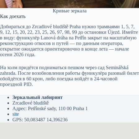
Кривые зеркала
Как доехать
Добираться до Zrcadlové bludiště Praha нужно трамваями 1, 5, 7,
9, 12, 15, 20, 22, 23, 25, 26, 97, 98, 99 до остановки Újezd. Имейте
в виду: фуникулёр Lanová dráha na Petřín закрыт на масштабную
реконструкцию откосов и путей — по данным оператора,
открытие ожидается ориентировочно в конце лета — начале
осени 2026 года.
На холм придётся подниматься пешком через сад Seminářská
zahrada. После возобновления работы фуникулёра разовый билет
обойдётся в 60 крон, либо поездка войдёт в 24-часовой
проездной PID.
Зеркальный лабиринт
Zrcadlové bludiště
Адрес: Petřínské sady, 110 00 Praha 1
site
GPS: 50,083487 14,396236