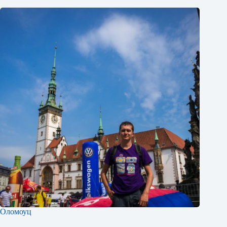
Оломоуц