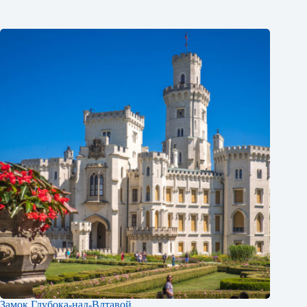
Замок Глубока-над-Влтавой