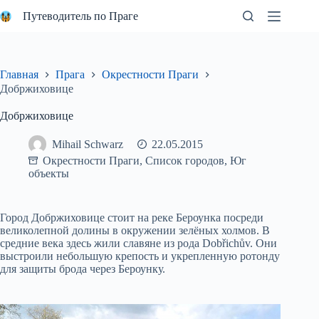
Перейти
Путеводитель по Праге
к
сути
Главная
Прага
Окрестности Праги
Добржиховице
Добржиховице
Mihail Schwarz
22.05.2015
Окрестности Праги
,
Список городов
,
Юг
объекты
Город Добржиховице стоит на реке Бероунка посреди
великолепной долины в окружении зелёных холмов. В
средние века здесь жили славяне из рода Dobřichův. Они
выстроили небольшую крепость и укрепленную ротонду
для защиты брода через Бероунку.