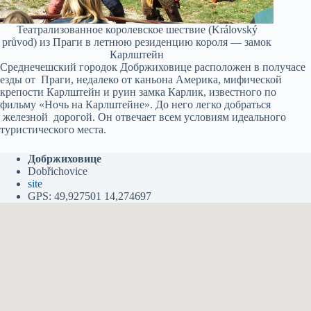
Театрализованное королевское шествие (Královský
průvod) из Праги в летнюю резиденцию короля — замок
Карлштейн
Среднечешский городок Добржиховице расположен в получасе
езды от Праги, недалеко от каньона Америка, мифической
крепости Карлштейн и руин замка Карлик, известного по
фильму «Ночь на Карлштейне». До него легко добраться
железной дорогой. Он отвечает всем условиям идеального
туристического места.
Добржиховице
Dobřichovice
site
GPS: 49,927501 14,274697