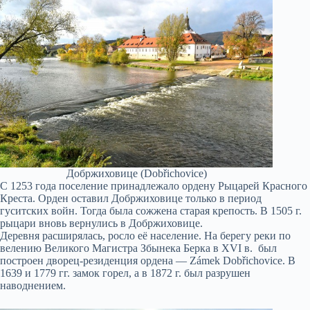
Добржиховице (Dobřichovice)
С 1253 года поселение принадлежало ордену Рыцарей Красного
Креста. Орден оставил Добржиховице только в период
гуситских войн. Тогда была сожжена старая крепость. В 1505 г.
рыцари вновь вернулись в Добржиховице.
Деревня расширялась, росло её население. На берегу реки по
велению Великого Магистра Збынека Берка в XVI в. был
построен дворец-резиденция ордена — Zámek Dobřichovice. В
1639 и 1779 гг. замок горел, а в 1872 г. был разрушен
наводнением.