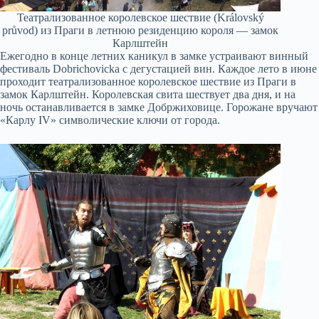
Театрализованное королевское шествие (Královský
průvod) из Праги в летнюю резиденцию короля — замок
Карлштейн
Ежегодно в конце летних каникул в замке устраивают винный
фестиваль Dobrichovicka с дегустацией вин. Каждое лето в июне
проходит театрализованное королевское шествие из Праги в
замок Карлштейн. Королевская свита шествует два дня, и на
ночь останавливается в замке Добржиховице. Горожане вручают
«Карлу IV» символические ключи от города.