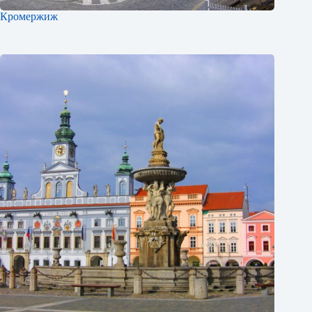
Кромержиж