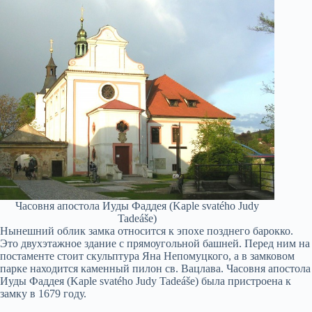
Часовня апостола Иуды Фаддея (Kaple svatého Judy
Tadeáše)
Нынешний облик замка относится к эпохе позднего барокко.
Это двухэтажное здание с прямоугольной башней. Перед ним на
постаменте стоит скульптура Яна Непомуцкого, а в замковом
парке находится каменный пилон св. Вацлава. Часовня апостола
Иуды Фаддея (Kaple svatého Judy Tadeáše) была пристроена к
замку в 1679 году.