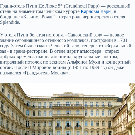
Гранд-отель Пупп Де Люкс 5* (Grandhotel Pupp) — роскошный
отель на знаменитом чешском курорте
Карловы Вары
, в
бондиане «Казино „Рояль“» играл роль черногорского отеля
Splendide.
У отеля Пупп богатая история. «Саксонский зал» — первое
здание сегодняшнего отельного комплекса, построили в 1701
году. Затем был создан «Чешский зал», теперь это «Зеркальный
зал» в гранд-ресторане. В отеле царит атмосфера «старых
добрых времен»: пышная лепнина, хрустальные люстры,
витражный потолок по эскизам Альфонса Мухи и концертный
орган. После II Мировой войны (с 1951 по 1989 гг.) он даже
назывался «Гранд-отель Москва».