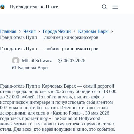
Перейти
Путеводитель по Праге
к
сути
Главная
Чехия
Города Чехии
Карловы Вары
Гранд-отель Пупп — любимец кинорежиссеров
Гранд-отель Пупп — любимец кинорежиссеров
Mihail Schwarz
06.03.2026
Карловы Вары
Гранд-отель Пупп в Карловых Варах — самый дорогой
отель города: ночь здесь в 2026 году обойдётся от 13 000
до 32 000 рублей. Но войти внутрь, выпить кофе в
историческом интерьере и почувствовать себя агентом
007 можно почти бесплатно. Именно эти залы стали
декорациями для сцен в «Казино Рояль». 30 мая 2026
года здесь пройдёт шоу «The Sound of Hollywood» —
живая музыка из культовых саундтреков прямо в стенах
отеля. Для всех, кто неравнодушен к кино, это событие,