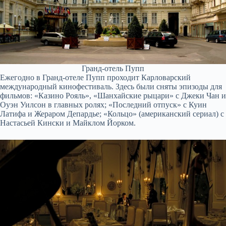
Гранд-отель Пупп
Ежегодно в Гранд-отеле Пупп проходит Карловарский
международный кинофестиваль. Здесь были сняты эпизоды для
фильмов: «Казино Рояль», «Шанхайские рыцари» с Джеки Чан и
Оуэн Уилсон в главных ролях; «Последний отпуск» с Куин
Латифа и Жераром Депардье; «Кольцо» (американский сериал) с
Настасьей Кински и Майклом Йорком.