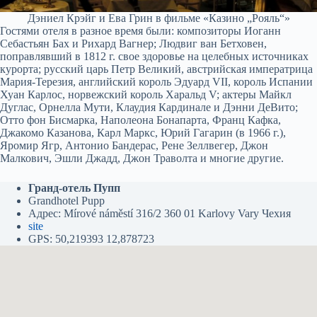
Дэниел Крэйг и Ева Грин в фильме «Казино „Рояль“»
Гостями отеля в разное время были: композиторы Иоганн
Себастьян Бах и Рихард Вагнер; Людвиг ван Бетховен,
поправлявший в 1812 г. свое здоровье на целебных источниках
курорта; русский царь Петр Великий, австрийская императрица
Мария-Терезия, английский король Эдуард VII, король Испании
Хуан Карлос, норвежский король Харальд V; актеры Майкл
Дуглас, Орнелла Мути, Клаудия Кардинале и Дэнни ДеВито;
Отто фон Бисмарка, Наполеона Бонапарта, Франц Кафка,
Джакомо Казанова, Карл Маркс, Юрий Гагарин (в 1966 г.),
Яромир Ягр, Антонио Бандерас, Рене Зеллвегер, Джон
Малкович, Эшли Джадд, Джон Траволта и многие другие.
Гранд-отель Пупп
Grandhotel Pupp
Адрес: Mírové náměstí 316/2 360 01 Karlovy Vary Чехия
site
GPS: 50,219393 12,878723