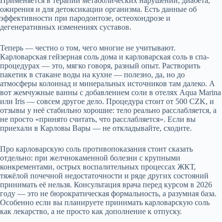
Применяется в терапии метаболических нарушений, диабета,
ожирения и для детоксикации организма. Есть данные об
эффективности при пародонтозе, остеохондрозе и
дегенеративных изменениях суставов.
Теперь — честно о том, чего многие не учитывают.
Карловарская гейзерная соль дома и карловарская соль в спа-
процедурах — это, мягко говоря, разный опыт. Растворить
пакетик в стакане воды на кухне — полезно, да, но до
атмосферы колоннад и минеральных источников там далеко. А
вот жемчужные ванны с добавлением соли в отелях Aqua Marina
или Iris — совсем другое дело. Процедура стоит от 500 CZK, и
отзывы у неё стабильно хорошие: тело реально расслабляется, а
не просто «принято считать, что расслабляется». Если вы
приехали в Карловы Вары — не откладывайте, сходите.
Про карловарскую соль противопоказания стоит сказать
отдельно: при желчнокаменной болезни с крупными
конкрементами, острых воспалительных процессах ЖКТ,
тяжёлой почечной недостаточности и ряде других состояний
принимать её нельзя. Консультация врача перед курсом в 2026
году — это не бюрократическая формальность, а разумная база.
Особенно если вы планируете принимать карловарскую соль
как лекарство, а не просто как дополнение к отпуску.