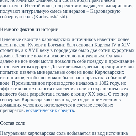
всех источниках химический состав воды практически
идентичен. Из этой воды, посредством щадящего выпаривания,
получают натуральную смесь минералов – Карловарскую
гейзерную соль (Karlovarská sůl).
Немного фактов из истории
Целебные свойства карловарских источников известны более
шести веков. Курорт в Богемии был основан Карлом IV в XIV
столетии, а к XVII веку в городе уже было две сотни курортных
домов. Лечение водами вскоре стало популярным. Однако
далеко не все люди могли позволить себе поездку и проживание
на знаменитом курорте. Десятилетиями ученые предпринимали
попытки извлечь минеральные соли из воды Карловарских
источников, чтобы возможно было растворять их в обычной
воде. Промышленное производство началось в 1882 году, но
эффективная технология выделения соли с сохранением всех
веществ была разработана только к концу XX века. С тех пор
гейзерная Карловарская соль продается для применения в
домашних условиях, используется в составе лечебных
препаратов,
косметических средств
.
Состав соли
Натуральная карловарская соль добывается из вод источника