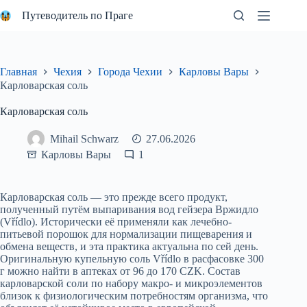
Перейти
Путеводитель по Праге
к
сути
Главная
Чехия
Города Чехии
Карловы Вары
Карловарская соль
Карловарская соль
Mihail Schwarz
27.06.2026
Карловы Вары
1
Карловарская соль — это прежде всего продукт,
полученный путём выпаривания вод гейзера Вржидло
(Vřídlo). Исторически её применяли как лечебно-
питьевой порошок для нормализации пищеварения и
обмена веществ, и эта практика актуальна по сей день.
Оригинальную купельную соль Vřídlo в расфасовке 300
г можно найти в аптеках от 96 до 170 CZK. Состав
карловарской соли по набору макро- и микроэлементов
близок к физиологическим потребностям организма, что