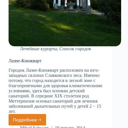
Лечебные курорты
,
Список городов
Лазне-Кинжварт
Городок Лазне-Кинжварт расположен на юго-
западных склонах Славковского леса. Именно
потому, что город находится в лесной зоне с
благоприятными для здоровья климатическими
условиями, здесь был основан детский
санаторий. В середине XIX столетия род
Мeттернихов основал санаторий для лечения
заболеваний дыхательных путей у детей 2 − 15
лет.
Подробнее
Лазне-
Кинжварт
Mihail Schwarz
19 января, 2014