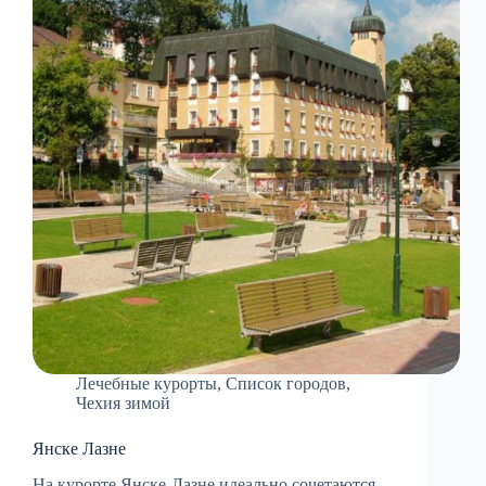
Лечебные курорты
,
Список городов
,
Чехия зимой
Янске Лазне
На курорте Янске-Лазне идеально сочетаются