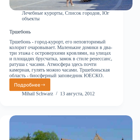
Лечебные курорты
,
Список городов
,
Юг
объекты
Тршебонь
Тршебонь - город-курорт, его неповторимый
колорит очаровывает. Маленькие домики в два-
три этажа с островерхими кровлями, на улицах
и площадях брусчатка, замок в стиле ренессанс,
ратуша с часами. Атмосфера здесь почти
камерная, гулять можно часами. Тршебоньская
область - биосферный заповедник ЮЕСКО.
Подробнее
Тршебонь
Mihail Schwarz
13 августа, 2012