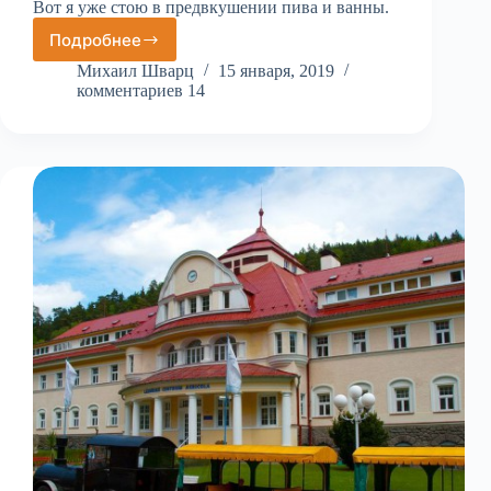
Вот я уже стою в предвкушении пива и ванны.
Подробнее
Винные
и
Михаил Шварц
15 января, 2019
пивные
комментариев 14
спа
в
Праге