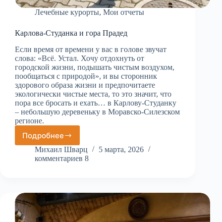
Лечебные курорты
,
Мои отчеты
Карлова-Студанка и гора Прадед
Если время от времени у вас в голове звучат
слова: «Всё. Устал. Хочу отдохнуть от
городской жизни, подышать чистым воздухом,
пообщаться с природой», и вы сторонник
здорового образа жизни и предпочитаете
экологически чистые места, то это значит, что
пора все бросать и ехать… в Карлову-Студанку
– небольшую деревеньку в Моравско-Силезском
регионе.
Подробнее
Карлова-
Студанка
Михаил Шварц
5 марта, 2026
и
комментариев 8
гора
Прадед