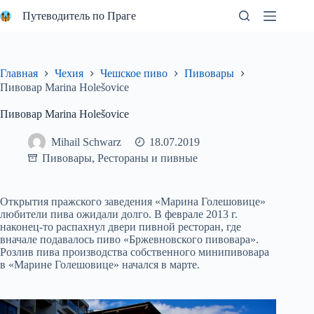
Перейти
Путеводитель по Праге
к
сути
Главная
Чехия
Чешское пиво
Пивовары
Пивовар Marina Holešovice
Пивовар Marina Holešovice
Mihail Schwarz
18.07.2019
Пивовары
,
Рестораны и пивные
Открытия пражского заведения «Марина Голешовице»
любители пива ожидали долго. В феврале 2013 г.
наконец-то распахнул двери пивной ресторан, где
вначале подавалось пиво «Бржевновского пивовара».
Розлив пива производства собственного минипивовара
в «Марине Голешовице» начался в марте.