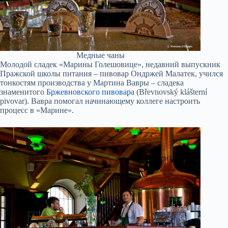
Медные чаны
Молодой сладек «Марины Голешовице», недавний выпускник
Пражской школы питания – пивовар Ондржей Малатек, учился
тонкостям производства у Мартина Вавры – сладека
знаменитого
Бржевновского пивовара
(Břevnovský klášterní
pivovar). Вавра помогал начинающему коллеге настроить
процесс в «Марине».