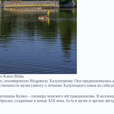
о Karen Blaha
ю, посвященную Индржиху Халупецкому. Она предназначалась д
бственности музея (заботу о лечении Халупецкого взяла на себя 
антишека Купки – пионера чешского абстракционизма. В коллек
броски, созданные в конце XIX века. Есть в музее и зрелые абс