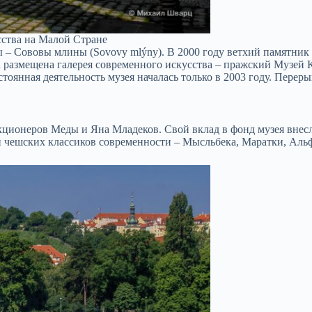
сства на Малой Стране
ы – Сововы млины (Sovovy mlýny). В 2000 году ветхий памятник
размещена галерея современного искусства – пражский Музей К
оянная деятельность музея началась только в 2003 году. Перерыв
кционеров Меды и Яна Младеков. Свой вклад в фонд музея внес
 чешских классиков современности – Мысльбека, Маратки, Аль