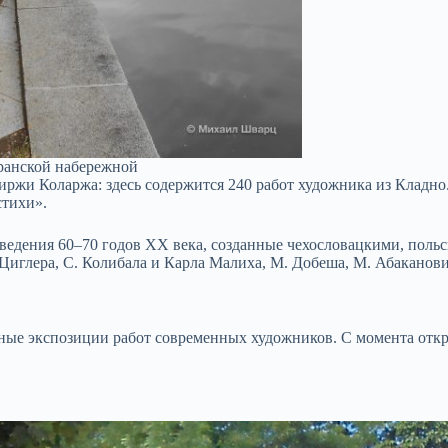
транской набережной
ржи Коларжа: здесь содержится 240 работ художника из Кладно
стихи».
зведения 60–70 годов XX века, созданные чехословацкими, пол
иглера, С. Колибала и Карла Малиха, М. Добеша, М. Абаканови
ные экспозиции работ современных художников. С момента откр