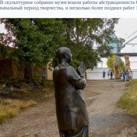
В скульптурное собрание музея вошли работы абстракциониста О
начальный период творчества, и несколько более поздних работ 1