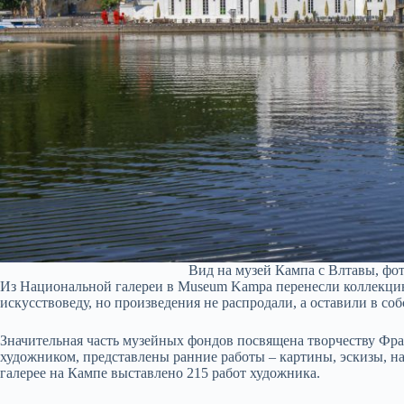
Вид на музей Кампа с Влтавы, фот
Из Национальной галереи в Museum Kampa перенесли коллекци
искусствоведу, но произведения не распродали, а оставили в со
Значительная часть музейных фондов посвящена творчеству Фр
художником, представлены ранние работы – картины, эскизы, на
галерее на Кампе выставлено 215 работ художника.