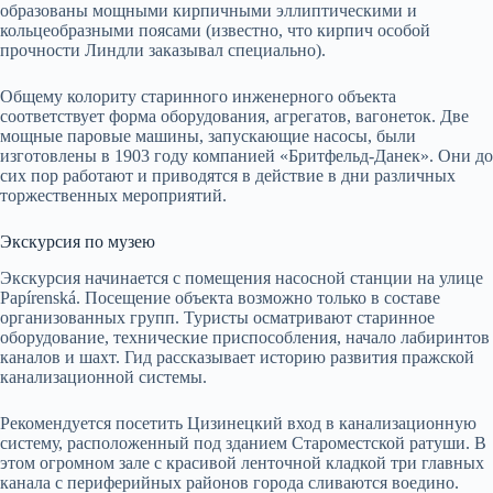
образованы мощными кирпичными эллиптическими и
кольцеобразными поясами (известно, что кирпич особой
прочности Линдли заказывал специально).
Общему колориту старинного инженерного объекта
соответствует форма оборудования, агрегатов, вагонеток. Две
мощные паровые машины, запускающие насосы, были
изготовлены в 1903 году компанией «Бритфельд-Данек». Они до
сих пор работают и приводятся в действие в дни различных
торжественных мероприятий.
Экскурсия по музею
Экскурсия начинается с помещения насосной станции на улице
Papírenská. Посещение объекта возможно только в составе
организованных групп. Туристы осматривают старинное
оборудование, технические приспособления, начало лабиринтов
каналов и шахт. Гид рассказывает историю развития пражской
канализационной системы.
Рекомендуется посетить Цизинецкий вход в канализационную
систему, расположенный под зданием Староместской ратуши. В
этом огромном зале с красивой ленточной кладкой три главных
канала с периферийных районов города сливаются воедино.