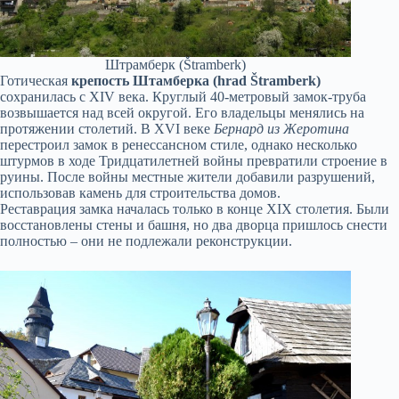
Штрамберк (Štramberk)
Готическая
крепость Штамберка (hrad Štramberk)
сохранилась с XIV века. Круглый 40-метровый замок-труба
возвышается над всей округой. Его владельцы менялись на
протяжении столетий. В XVI веке
Бернард из Жеротина
перестроил замок в ренессансном стиле, однако несколько
штурмов в ходе Тридцатилетней войны превратили строение в
руины. После войны местные жители добавили разрушений,
использовав камень для строительства домов.
Реставрация замка началась только в конце XIX столетия. Были
восстановлены стены и башня, но два дворца пришлось снести
полностью – они не подлежали реконструкции.