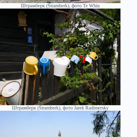
Штрамберк (Štramberk), фото Te Whiu
Штрамберк (Štramberk), фото Jarek Radimersky