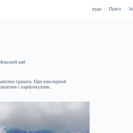
куда
Прага
З
Чешский рай
работки граната. При ювелирной
крашения с карбункулами.