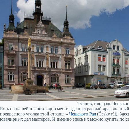
Турнов, площадь Чешског
Есть на нашей планете одно место, где прекрасный драгоценный
прекрасного уголка этой страны –
Чешского Рая
(Český ráj). Зд
ювелирных дел мастеров. И именно здесь их можно купить по с