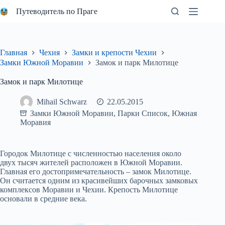
Перейти
Путеводитель по Праге
к
сути
Главная
Чехия
Замки и крепости Чехии
Замки Южной Моравии
Замок и парк Милотице
Замок и парк Милотице
Mihail Schwarz
22.05.2015
Замки Южной Моравии
,
Парки Список
,
Южная
Моравия
Городок Милотице с численностью населения около
двух тысяч жителей расположен в Южной Моравии.
Главная его достопримечательность – замок Милотице.
Он считается одним из красивейших барочных замковых
комплексов Моравии и Чехии. Крепость Милотице
основали в средние века.