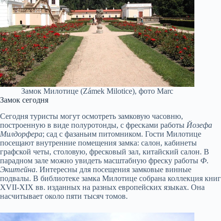
Замок Милотице (Zámek Milotice), фото Marc
Замок сегодня
Сегодня туристы могут осмотреть замковую часовню,
построенную в виде полуротонды, с фресками работы
Йозефа
Милдорфера
; сад с фазаньим питомником. Гости Милотице
посещают внутренние помещения замка: салон, кабинеты
графской четы, столовую, фресковый зал, китайский салон. В
парадном зале можно увидеть масштабную фреску работы
Ф.
Экштейна
. Интересны для посещения замковые винные
подвалы. В библиотеке замка Милотице собрана коллекция книг
XVII-XIX вв. изданных на разных европейских языках. Она
насчитывает около пяти тысяч томов.