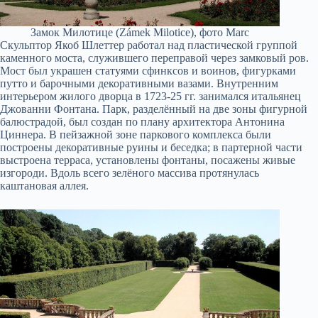
Замок Милотице (Zámek Milotice), фото Marc
Скульптор Якоб Шлеттер работал над пластической группой
каменного моста, служившего переправой через замковый ров.
Мост был украшен статуями сфинксов и воинов, фигурками
путто и барочными декоративными вазами. Внутренним
интерьером жилого дворца в 1723-25 гг. занимался итальянец
Джованни Фонтана. Парк, разделённый на две зоны фигурной
балюстрадой, был создан по плану архитектора Антонина
Циннера. В пейзажной зоне паркового комплекса были
построены декоративные руины и беседка; в партерной части
выстроена терраса, установлены фонтаны, посажены живые
изгороди. Вдоль всего зелёного массива протянулась
каштановая аллея.