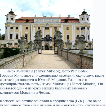
Замок Милотице (Zámek Milotice), фото Petr Dedek
Городок Милотице с численностью населения около двух тысяч
жителей расположен в Южной Моравии. Главная его
достопримечательность – замок Милотице (Zámek Milotice). Он
считается одним из красивейших барочных замковых
комплексов Моравии и Чехии.
Крепость Милотице основали в средние века (IVв.). Это было
укреплённое строение с двойным периметром стен, окружённое