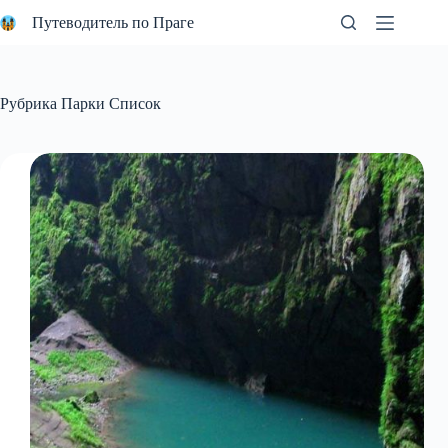
Перейти
Путеводитель по Праге
к
сути
Рубрика
Парки Список