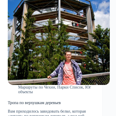
Маршруты по Чехии
,
Парки Список
,
Юг
объекты
Тропа по верхушкам деревьев
Вам приходилось завидовать белке, которая
«летает» по верхушкам деревьев, а под ней