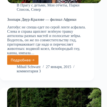
В Прагу с детьми
,
Мои отчеты
,
Парки
Список
,
Север
Зоопарк Двур-Кралове — филиал Африки
Автобус не спеша едет по серой ленте асфальта.
Слева и справа щиплют зелёную травку
антилопы разных мастей и полосатые зебры.
Водитель, он же по совместительству гид,
притормаживает где надо и перечисляет
животных: водяной козел, белобородый гну,
канна, импала…
Подробнее
Зоопарк
Двур-
Mihail Schwarz
27 января, 2015
Кралове
комментария 3
—
филиал
Африки