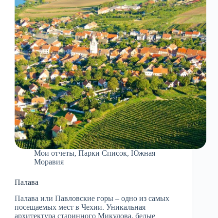
Мои отчеты
,
Парки Список
,
Южная
Моравия
Палава
Палава или Павловские горы – одно из самых
посещаемых мест в Чехии. Уникальная
архитектура старинного Микулова, белые