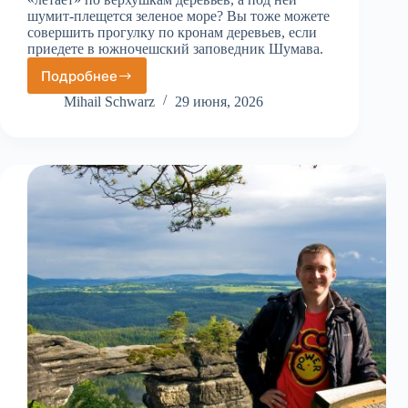
шумит-плещется зеленое море? Вы тоже можете
совершить прогулку по кронам деревьев, если
приедете в южночешский заповедник Шумава.
Подробнее
Тропа
по
Mihail Schwarz
29 июня, 2026
верхушкам
деревьев