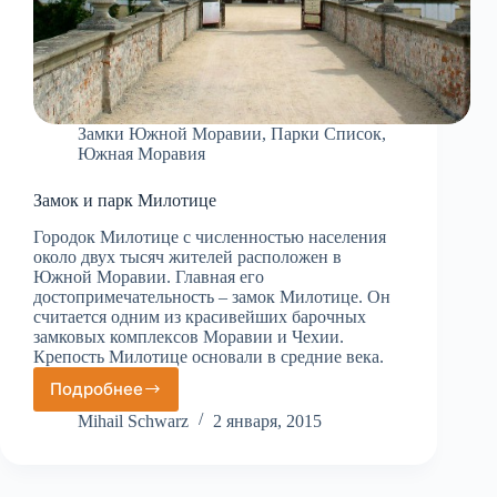
Замки Южной Моравии
,
Парки Список
,
Южная Моравия
Замок и парк Милотице
Городок Милотице с численностью населения
около двух тысяч жителей расположен в
Южной Моравии. Главная его
достопримечательность – замок Милотице. Он
считается одним из красивейших барочных
замковых комплексов Моравии и Чехии.
Крепость Милотице основали в средние века.
Подробнее
Замок
и
Mihail Schwarz
2 января, 2015
парк
Милотице