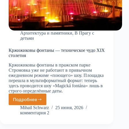
Архитектура и памятники
,
В Прагу с
детьми
Кржижиковы фонтаны — техническое чудо XIX
столетия
Кржижиковы фонтаны в пражском парке
Стромовка уже не работают в привычном
ежедневном режиме «поющего» шоу. Площадка
перешла в мультиформатный формат: теперь
здесь проводится шоу «Magická fontána» лишь в
строго определённые даты.
Подробнее
Кржижиковы
фонтаны
Mihail Schwarz
25 июня, 2026
—
комментария 2
техническое
чудо