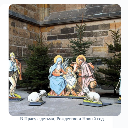
XIX
столетия
В Прагу с детьми
,
Рождество и Новый год