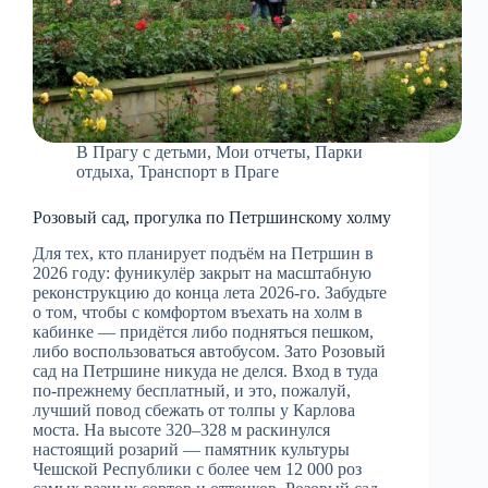
В Прагу с детьми
,
Мои отчеты
,
Парки
отдыха
,
Транспорт в Праге
Розовый сад, прогулка по Петршинскому холму
Для тех, кто планирует подъём на Петршин в
2026 году: фуникулёр закрыт на масштабную
реконструкцию до конца лета 2026-го. Забудьте
о том, чтобы с комфортом въехать на холм в
кабинке — придётся либо подняться пешком,
либо воспользоваться автобусом. Зато Розовый
сад на Петршине никуда не делся. Вход в туда
по-прежнему бесплатный, и это, пожалуй,
лучший повод сбежать от толпы у Карлова
моста. На высоте 320–328 м раскинулся
настоящий розарий — памятник культуры
Чешской Республики с более чем 12 000 роз