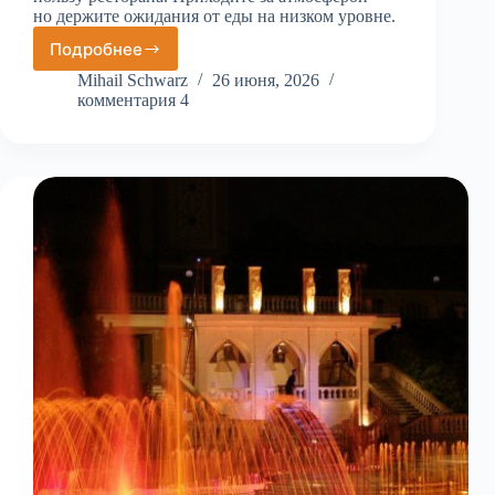
но держите ожидания от еды на низком уровне.
Подробнее
Ресторан
с
Mihail Schwarz
26 июня, 2026
паровозиками
комментария 4
Výtopna