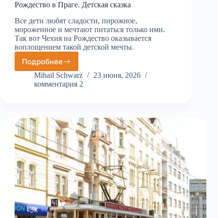
Рождество в Праге. Детская сказка
Все дети любят сладости, пирожное,
мороженное и мечтают питаться только ими.
Так вот Чехия на Рождество оказывается
воплощением такой детской мечты.
Подробнее
Рождество
в
Mihail Schwarz
23 июня, 2026
Праге.
комментария 2
Детская
сказка