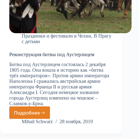
Праздники и фестивали в Чехии
,
В Прагу
с детьми
Реконструкция битвы под Аустерлицем
Битва под Аустерлицем состоялась 2 декабря
1805 года. Она вошла в историю как «битва
трёх императоров». Против армии императора
Наполеона I сражались австрийская армии
императора Франца II и русская армия
Александра I. Сегодня немецкое название
города Аустерлиц изменено на чешское –
Славков-у-Брна.
Подробнее
Реконструкция
битвы
Mihail Schwarz
28 ноября, 2019
под
Аустерлицем