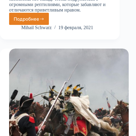
огромными рептилиями, которые забавляют и
отличаются приветливым нравом.
Подробнее
Парк
динозавров
Mihail Schwarz
19 февраля, 2021
в
Праге