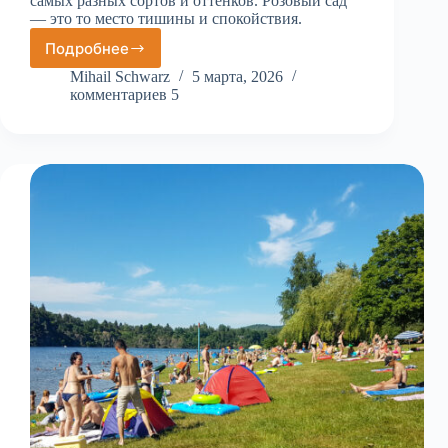
самых разных сортов и оттенков. Розовый сад
— это то место тишины и спокойствия.
Подробнее
Розовый
сад,
Mihail Schwarz
5 марта, 2026
прогулка
комментариев 5
по
Петршинскому
холму