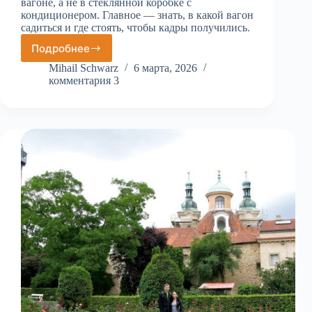
вагоне, а не в стеклянной коробке с
кондиционером. Главное — знать, в какой вагон
садиться и где стоять, чтобы кадры получились.
Подробнее
«Ностальгическое
путешествие»
Mihail Schwarz
6 марта, 2026
по
комментария 3
Праге
на
исторических
трамваях