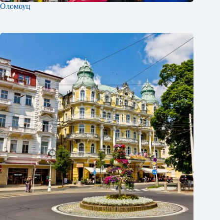
Оломоуц