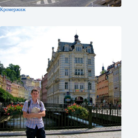
Кромержиж