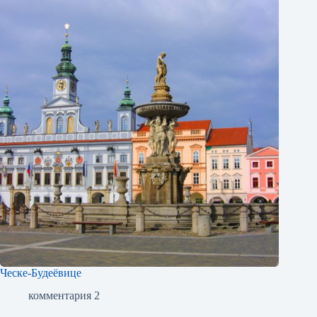
Ческе-Будеёвице
комментария 2