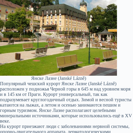
Янске Лазне (Janské Lázně)
Популярный чешский курорт Янске Лазне (Janské Lázně)
расположен у подножья Черной горы в 645 м над уровнем моря
и в 145 км от Праги. Курорт универсальный, так как
подразумевает круглогодичный отдых. Зимой и весной туристы
катаются на лыжах, а летом и осенью занимаются пешим и
горным туризмом. Янске Лазне располагают целебными
минеральными источниками
,
которые использовались ещё в XV
веке.
На курорт приезжают люди с заболеваниями нервной системы,
опорно-двигательного аппарата, дерматологическими