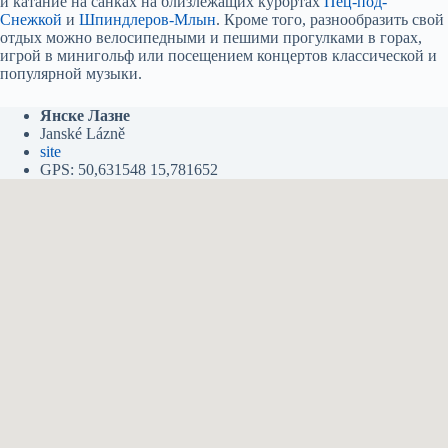
и катание на санках на близлежащих курортах
Пец-под-
Снежкой
и
Шпиндлеров-Млын
. Кроме того, разнообразить свой
отдых можно велосипедными и пешими прогулками в горах,
игрой в минигольф или посещением концертов классической и
популярной музыки.
Янске Лазне
Janské Lázně
site
GPS: 50,631548 15,781652