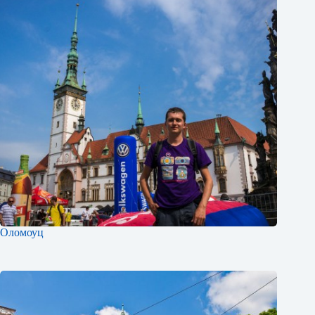
Оломоуц