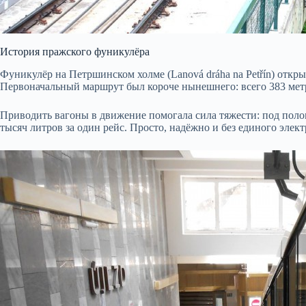
История пражского фуникулёра
Фуникулёр на Петршинском холме (Lanová dráha na Petřín) откр
Первоначальный маршрут был короче нынешнего: всего 383 метра,
Приводить вагоны в движение помогала сила тяжести: под полом
тысяч литров за один рейс. Просто, надёжно и без единого элек