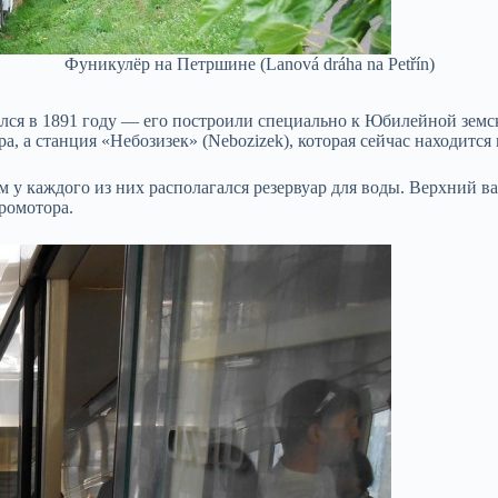
Фуникулёр на Петршине (Lanová dráha na Petřín)
ылся в 1891 году — его построили специально к Юбилейной земск
 а станция «Небозизек» (Nebozizek), которая сейчас находится 
 у каждого из них располагался резервуар для воды. Верхний ва
тромотора.