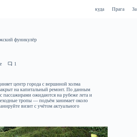
куда
Прага
З
жский фуникулёр
е
1
иняет центр города с вершиной холма
 закрыт на капитальный ремонт. По данным
с пассажирами ожидаются на рубеже лета и
ешеходные тропы — подъём занимает около
анируйте визит с учётом актуального