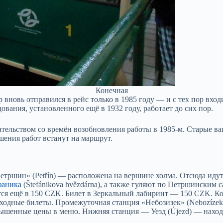
Конечная
 вновь отправился в рейс только в 1985 году — и с тех пор вхо
ования, установленного ещё в 1932 году, работает до сих пор.
тельством со времён возобновления работы в 1985-м. Старые в
шения работ встанут на маршрут.
етршин» (Petřín) — расположена на вершине холма. Отсюда иду
фаника
(Štefánikova hvězdárna), а также гуляют по Петршинским
ётся ещё в 150 CZK. Билет в Зеркальный лабиринт — 150 CZK. 
 входные билеты. Промежуточная станция «Небозизек» (Nebozíze
завышенные цены в меню. Нижняя станция — Уезд (Újezd) — нах