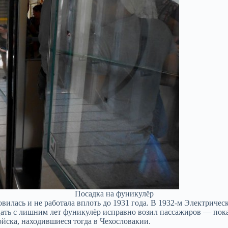
Посадка на фуникулёр
илась и не работала вплоть до 1931 года. В 1932-м Электричес
ать с лишним лет фуникулёр исправно возил пассажиров — пока
йска, находившиеся тогда в Чехословакии.