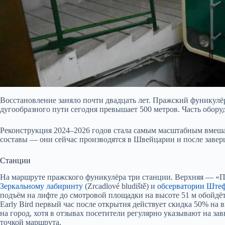
Восстановление заняло почти двадцать лет. Пражский фуникулёр
дугообразного пути сегодня превышает 500 метров. Часть оборуд
Реконструкция 2024–2026 годов стала самым масштабным вмеша
составы — они сейчас производятся в Швейцарии и после завер
Станции
На маршруте пражского фуникулёра три станции. Верхняя — «П
Зеркальному лабиринту
(Zrcadlové bludiště) и
обсерватории Ште
подъём на лифте до смотровой площадки на высоте 51 м обойд
Early Bird первый час после открытия действует скидка 50% на
на город, хотя в отзывах посетители регулярно указывают на 
точкой маршрута.