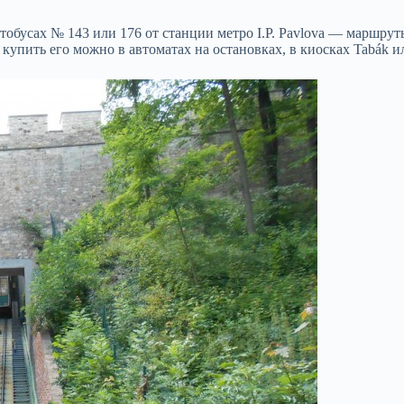
тобусах № 143 или 176 от станции метро I.P. Pavlova — маршру
упить его можно в автоматах на остановках, в киосках Tabák и