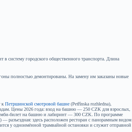
дит в систему городского общественного транспорта. Длина
агоны полностью демонтированы. На замену им заказаны новые
т к
Петршинской смотровой башне
(Petřínska rozhledna),
 садам. Цены 2026 года: вход на башню — 250 CZK для взрослых,
Комби-билет на башню и лабиринт — 300 CZK. По программе
k) — разъездная: здесь расположен ресторан с панорамным видом
одится у одноимённой трамвайной остановки и служит отправной