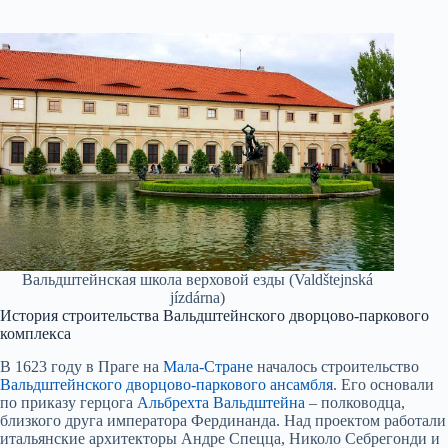
Вальдштейнская школа верховой езды (Valdštejnská
jízdárna)
История строительства Вальдштейнского дворцово-паркового
комплекса
В 1623 году в Праге на
Мала-Стране
началось строительство
Вальдштейнского дворцово-паркового ансамбля
. Его основали
по приказу герцога
Альбрехта Вальдштейна
– полководца,
близкого друга императора Фердинанда. Над проектом работали
итальянские архитекторы Андре Спецца, Николо Себрегонди и