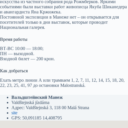
искусства из частного собрания рода Рожмберков. Яркими
событиями были выставки работ живописца Якуба Шиканедера
и авангардиста Яна Кржижека.
Постоянной экспозиции в Манеже нет – он открывается для
посетителей только в дни выставок, которые проводит
Национальная галерея.
Время работы
ВТ-ВС 10:00 — 18:00;
ПН — выходной.
Входной билет — 200 крон.
Как добраться
Ехать метро линии А или трамваем 1, 2, 7, 11, 12, 14, 15, 18, 20,
22, 23, 25, 41, 97 до остановки Malostranská.
Вальдштейнский Манеж
Valdštejnská jízdárna
Адрес: Valdštejnská 3, 118 00 Malá Strana
site
GPS: 50,091185 14,408795