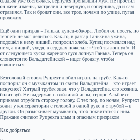
свадьба уже состоялась, вернулся пропавший муж. Не простил
он жене измены, застрелил и неверную, и соперника, да и сам
отравился. Так и бродят они, все трое, ночами по улице, пугая
прохожих.
Ещё один призрак – Ганька, купец-обжора. Любил он поесть, но
терпеть не мог делиться. Как-то, в разгар Ганькина ужина,
подошёл к нему нищий, попросил хлеба. Купец посмеялся над
ним, а нищий, уходя, в сердцах пожелал: «Чтоб ты лопнул!». И
от следующего куска жареного гуся лопнул Ганька. Теперь он
слоняется по Вальдштейнской – ищет бродягу, чтобы
извиниться.
Безголовый сторож Рупрехт любил играть на трубе. Как-то
поспорил он с музыкантом из свиты Вальдштейна – кто играет
искуснее? Хитрый трубач знал, что у Вальдштейна, его хозяина,
болит зуб. Не выдержав назойливой игры, герцог Альбрехт
приказал отрубить сторожу голову. С тех пор, по ночам, Рупрехт
ходит у консерватории с головой в одной руке и с трубой – в
другой. Он разыскивает музыканта, чтоб поквитаться с ним.
Пражане считают Рупрехта злым и опасным призраком.
Как добраться