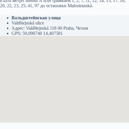
Ехать метро линии А или трамваем 1, 2, 7, 11, 12, 14, 15, 17, 18,
20, 22, 23, 25; 41, 97 до остановки Malostranská.
Вальдштейнская улица
Valdštejnská ulice
Адрес: Valdštejnská 118 00 Praha, Чехия
GPS: 50,090740 14,407581