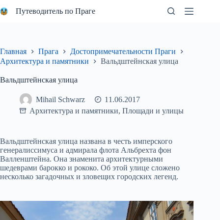
Перейти
Путеводитель по Праге
к
сути
Главная
Прага
Достопримечательности Праги
Архитектура и памятники
Вальдштейнская улица
Вальдштейнская улица
Mihail Schwarz
11.06.2017
Архитектура и памятники
,
Площади и улицы
Вальдштейнская улица названа в честь имперского
генералиссимуса и адмирала флота Альбрехта фон
Валленштейна. Она знаменита архитектурными
шедеврами барокко и рококо. Об этой улице сложено
несколько загадочных и зловещих городских легенд.