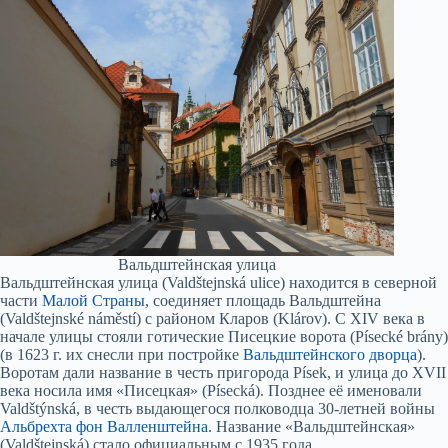
Вальдштейнская улица
Вальдштейнская улица (Valdštejnská ulice) находится в северной
части
Малой Страны
, соединяет площадь Вальдштейна
(Valdštejnské náměstí) с районом Кларов (Klárov). С XIV века в
начале улицы стояли готические Писецкие ворота (Písecké brány)
(в 1623 г. их снесли при постройке
Вальдштейнского дворца
).
Воротам дали название в честь пригорода Písek, и улица до XVII
века носила имя «Писецкая» (Písecká). Позднее её именовали
Valdštýnská, в честь выдающегося полководца 30-летней войны
Альбрехта фон Валленштейна
. Название «Вальдштейнская»
(Valdštejnská) стало официальным с 1935 года.