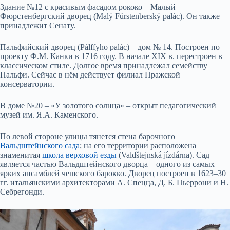
Здание №12 с красивым фасадом рококо – Малый
Фюрстенбергский дворец (Malý Fürstenberský palác). Он также
принадлежит Сенату.
Пальфийский дворец (Pálffyho palác) – дом № 14. Построен по
проекту Ф.М. Канки в 1716 году. В начале XIX в. перестроен в
классическом стиле. Долгое время принадлежал семейству
Пальфи. Сейчас в нём действует филиал Пражской
консерватории.
В доме №20 – «У золотого солнца» – открыт педагогический
музей им. Я.А. Каменского.
По левой стороне улицы тянется стена барочного
Вальдштейнского сада
; на его территории расположена
знаменитая
школа верховой езды
(Valdštejnská jízdárna). Сад
является частью Вальдштейнского дворца – одного из самых
ярких ансамблей чешского барокко. Дворец построен в 1623–30
гг. итальянскими архитекторами А. Спецца, Д. Б. Пьеррони и Н.
Себрегонди.