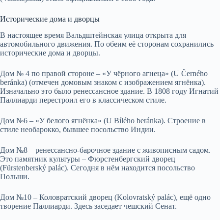
Исторические дома и дворцы
В настоящее время Вальдштейнская улица открыта для
автомобильного движения. По обеим её сторонам сохранились
исторические дома и дворцы.
Дом № 4 по правой стороне – «У чёрного агнеца» (U Černého
beránka) (отмечен домовым знаком с изображением ягнёнка).
Изначально это было ренессансное здание. В 1808 году Игнатий
Паллиарди перестроил его в классическом стиле.
Дом №6 – «У белого ягнёнка» (U Bílého beránka). Строение в
стиле необарокко, бывшее посольство Индии.
Дом №8 – ренессансно-барочное здание с живописным садом.
Это памятник культуры – Фюрстенбергский дворец
(Fürstenberský palác). Сегодня в нём находится посольство
Польши.
Дом №10 – Коловратский дворец (Kolovratský palác), ещё одно
творение Паллиарди. Здесь заседает чешский Сенат.